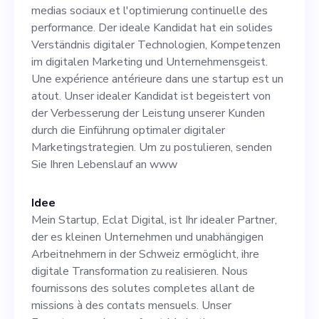
Kandidat hat ein solides
medias sociaux et l'optimierung continuelle des
Verständnis digitaler
performance. Der ideale Kandidat hat ein solides
Verständnis digitaler Technologien, Kompetenzen
Technologien, Kompetenzen
im digitalen Marketing und Unternehmensgeist.
im digitalen Marketing und
Une expérience antérieure dans une startup est un
atout. Unser idealer Kandidat ist begeistert von
Unternehmensgeist. Une
der Verbesserung der Leistung unserer Kunden
expérience antérieure dans
durch die Einführung optimaler digitaler
Marketingstrategien. Um zu postulieren, senden
une startup est un atout.
Sie Ihren Lebenslauf an www
Unser idealer Kandidat ist
begeistert von der
Idee
Mein Startup, Eclat Digital, ist Ihr idealer Partner,
Verbesserung der Leistung
der es kleinen Unternehmen und unabhängigen
unserer Kunden durch die
Arbeitnehmern in der Schweiz ermöglicht, ihre
digitale Transformation zu realisieren. Nous
Einführung optimaler
fournissons des solutes completes allant de
digitaler
missions à des contats mensuels. Unser