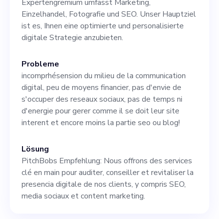
Expertengremium umfasst Marketing,
Marketingstrategien. Um zu
Einzelhandel, Fotografie und SEO. Unser Hauptziel
postulieren, senden Sie Ihren
ist es, Ihnen eine optimierte und personalisierte
digitale Strategie anzubieten.
Lebenslauf an www
Probleme
incomprhésension du milieu de la communication
digital, peu de moyens financier, pas d'envie de
s'occuper des reseaux sociaux, pas de temps ni
d'energie pour gerer comme il se doit leur site
interent et encore moins la partie seo ou blog!
Lösung
PitchBobs Empfehlung: Nous offrons des services
clé en main pour auditer, conseiller et revitaliser la
presencia digitale de nos clients, y compris SEO,
media sociaux et content marketing.