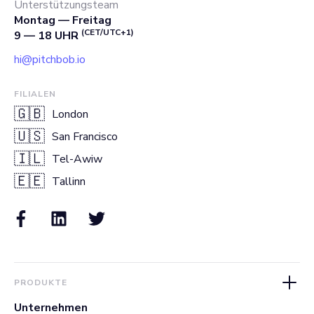
Unterstützungsteam
Montag — Freitag
(CET/UTC+1)
9 — 18 UHR
hi@pitchbob.io
FILIALEN
🇬🇧
London
🇺🇸
San Francisco
🇮🇱
Tel-Awiw
🇪🇪
Tallinn
PRODUKTE
Unternehmen