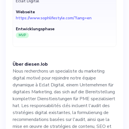
Eclat Digital
Dienstleistungen für PME
Webseite
spezialisiert hat. Les
https://www.sophlifestyle.com/?lang=en
responsabilités clés incluent
Entwicklungsphase
l'audit des stratégies digital
MVP
existantes, la formulierung
de recommendations basées
Über diesen Job
sur l'audit, ainsi que la mise
Nous recherchons un specialiste du marketing
en œuvre de stratégies de
digital motivé pour rejoindre notre équipe
dynamique à Eclat Digital, einem Unternehmen für
contenu, SEO et medias
digitales Marketing, das sich auf die Bereitstellung
sociaux et l'optimierung
kompletter Dienstleistungen für PME spezialisiert
hat. Les responsabilités clés incluent l'audit des
continuelle des
stratégies digital existantes, la formulierung de
performance. Der ideale
recommendations basées sur l'audit, ainsi que la
mise en œuvre de stratégies de contenu, SEO et