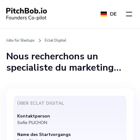
DE
Jobs für Startups
Eclat Digital
Nous recherchons un
specialiste du marketing
digital motivé pour rejoindre
notre équipe dynamique à
Eclat Digital, einem
ÜBER
ECLAT DIGITAL
Unternehmen für digitales
Kontaktperson
Marketing, das sich auf die
Sofie PLICHON
Bereitstellung kompletter
Name des Startvorgangs