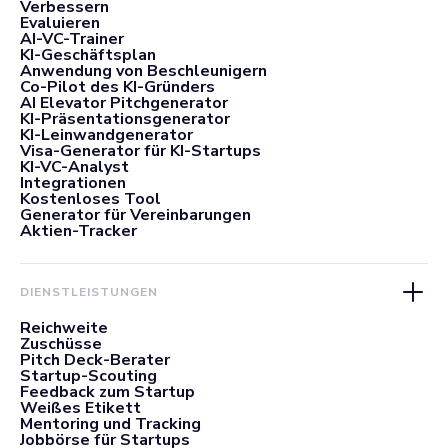
Verbessern
Evaluieren
AI-VC-Trainer
KI-Geschäftsplan
Anwendung von Beschleunigern
Co-Pilot des KI-Gründers
AI Elevator Pitchgenerator
KI-Präsentationsgenerator
KI-Leinwandgenerator
Visa-Generator für KI-Startups
KI-VC-Analyst
Integrationen
Kostenloses Tool
Generator für Vereinbarungen
Aktien-Tracker
DIENSTLEISTUNGEN
Reichweite
Zuschüsse
Pitch Deck-Berater
Startup-Scouting
Feedback zum Startup
Weißes Etikett
Mentoring und Tracking
Jobbörse für Startups