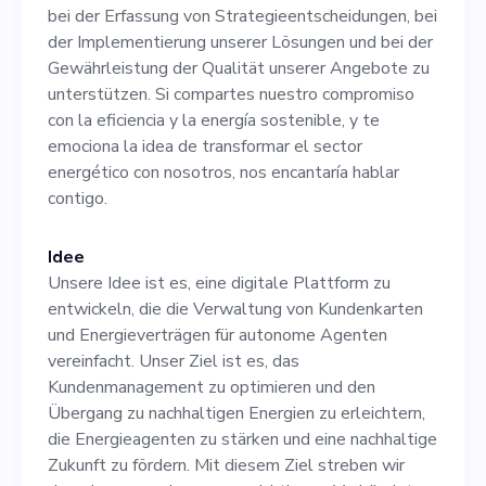
bei der Implementierung
bei der Erfassung von Strategieentscheidungen, bei
unserer Lösungen und bei
der Implementierung unserer Lösungen und bei der
Gewährleistung der Qualität unserer Angebote zu
der Gewährleistung der
unterstützen. Si compartes nuestro compromiso
Qualität unserer Angebote
con la eficiencia y la energía sostenible, y te
emociona la idea de transformar el sector
zu unterstützen. Si
energético con nosotros, nos encantaría hablar
compartes nuestro
contigo.
compromiso con la eficiencia
Idee
y la energía sostenible, y te
Unsere Idee ist es, eine digitale Plattform zu
emociona la idea de
entwickeln, die die Verwaltung von Kundenkarten
und Energieverträgen für autonome Agenten
transformar el sector
vereinfacht. Unser Ziel ist es, das
energético con nosotros, nos
Kundenmanagement zu optimieren und den
Übergang zu nachhaltigen Energien zu erleichtern,
encantaría hablar contigo.
die Energieagenten zu stärken und eine nachhaltige
Zukunft zu fördern. Mit diesem Ziel streben wir