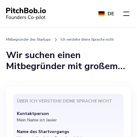
DE
Mitbegründer des Startups
Ich verstehe deine Sprache nicht
Wir suchen einen
Mitbegründer mit großem
technischen Wissen und
Leidenschaft für
Nachhaltigkeit. Als Startup,
ÜBER
ICH VERSTEHE DEINE SPRACHE NICHT
das sich auf das
Kontaktperson
Kundenmanagement und die
Mein Name ist Javier
Förderung nachhaltiger
Name des Startvorgangs