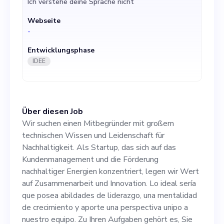
Ich verstehe deine Sprache nicht
Energien konzentriert, legen
Webseite
wir Wert auf
-
Zusammenarbeit und
Entwicklungsphase
Innovation. Lo ideal sería
IDEE
que posea abildades de
liderazgo, una mentalidad de
Über diesen Job
crecimiento y aporte una
Wir suchen einen Mitbegründer mit großem
perspectiva unipo a nuestro
technischen Wissen und Leidenschaft für
Nachhaltigkeit. Als Startup, das sich auf das
equipo. Zu Ihren Aufgaben
Kundenmanagement und die Förderung
gehört es, Sie bei der
nachhaltiger Energien konzentriert, legen wir Wert
auf Zusammenarbeit und Innovation. Lo ideal sería
Erfassung von
que posea abildades de liderazgo, una mentalidad
Strategieentscheidungen,
de crecimiento y aporte una perspectiva unipo a
nuestro equipo. Zu Ihren Aufgaben gehört es, Sie