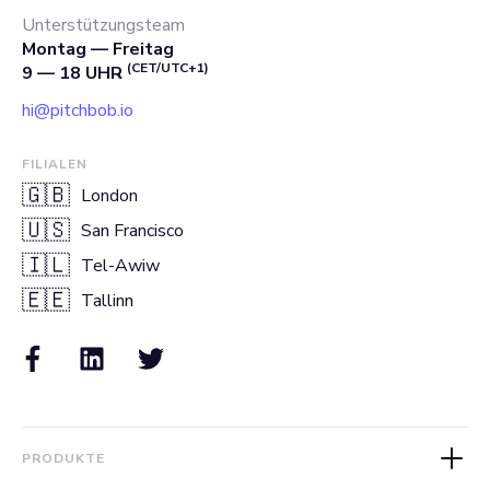
Unterstützungsteam
Montag — Freitag
(CET/UTC+1)
9 — 18 UHR
hi@pitchbob.io
FILIALEN
🇬🇧
London
🇺🇸
San Francisco
🇮🇱
Tel-Awiw
🇪🇪
Tallinn
PRODUKTE