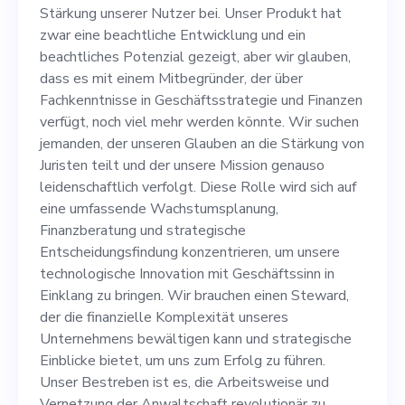
ein beachtliches Potenzial
Stärkung unserer Nutzer bei. Unser Produkt hat
gezeigt, aber wir glauben,
zwar eine beachtliche Entwicklung und ein
beachtliches Potenzial gezeigt, aber wir glauben,
dass es mit einem
dass es mit einem Mitbegründer, der über
Mitbegründer, der über
Fachkenntnisse in Geschäftsstrategie und Finanzen
verfügt, noch viel mehr werden könnte. Wir suchen
Fachkenntnisse in
jemanden, der unseren Glauben an die Stärkung von
Geschäftsstrategie und
Juristen teilt und der unsere Mission genauso
leidenschaftlich verfolgt. Diese Rolle wird sich auf
Finanzen verfügt, noch viel
eine umfassende Wachstumsplanung,
mehr werden könnte. Wir
Finanzberatung und strategische
Entscheidungsfindung konzentrieren, um unsere
suchen jemanden, der
technologische Innovation mit Geschäftssinn in
unseren Glauben an die
Einklang zu bringen. Wir brauchen einen Steward,
der die finanzielle Komplexität unseres
Stärkung von Juristen teilt
Unternehmens bewältigen kann und strategische
und der unsere Mission
Einblicke bietet, um uns zum Erfolg zu führen.
Unser Bestreben ist es, die Arbeitsweise und
genauso leidenschaftlich
Vernetzung der Anwaltschaft revolutionär zu