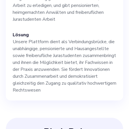
unseres Unternehmens
Arbeit zu erledigen, und gibt pensionierten,
bewältigen kann und
heimgemachten Anwälten und freiberuflichen
Jurastudenten Arbeit
strategische Einblicke bietet,
um uns zum Erfolg zu
Lösung
führen. Unser Bestreben ist
Unsere Plattform dient als Verbindungsbrücke, die
unabhängige, pensionierte und Hausangestellte
es, die Arbeitsweise und
sowie freiberufliche Jurastudenten zusammenbringt
Vernetzung der
und ihnen die Möglichkeit bietet, ihr Fachwissen in
der Praxis anzuwenden. Sie fördert Innovationen
Anwaltschaft revolutionär
durch Zusammenarbeit und demokratisiert
zu verändern, und wir
gleichzeitig den Zugang zu qualitativ hochwertigem
Rechtswesen
glauben, dass unser
Erfolgspotenzial mit dem
richtigen Mitbegründer
besteht