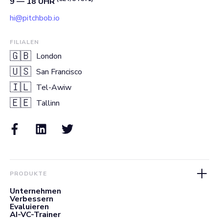
9 — 18 UHR
hi@pitchbob.io
FILIALEN
🇬🇧
London
🇺🇸
San Francisco
🇮🇱
Tel-Awiw
🇪🇪
Tallinn
PRODUKTE
Unternehmen
Verbessern
Evaluieren
AI-VC-Trainer