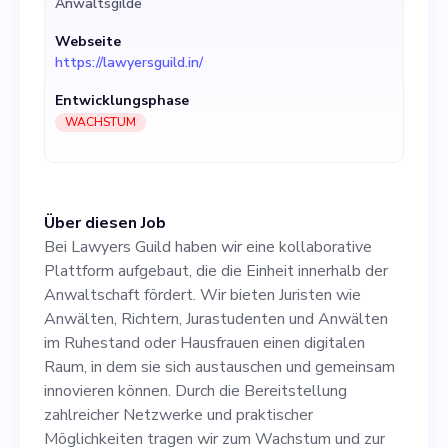
Anwaltsgilde
oder Hausfrauen einen
Webseite
digitalen Raum, in dem sie
https://lawyersguild.in/
sich austauschen und
Entwicklungsphase
gemeinsam innovieren
WACHSTUM
können. Durch die
Bereitstellung zahlreicher
Über diesen Job
Netzwerke und praktischer
Bei Lawyers Guild haben wir eine kollaborative
Möglichkeiten tragen wir
Plattform aufgebaut, die die Einheit innerhalb der
Anwaltschaft fördert. Wir bieten Juristen wie
zum Wachstum und zur
Anwälten, Richtern, Jurastudenten und Anwälten
Stärkung unserer Nutzer bei.
im Ruhestand oder Hausfrauen einen digitalen
Raum, in dem sie sich austauschen und gemeinsam
Unser Produkt hat zwar eine
innovieren können. Durch die Bereitstellung
beachtliche Entwicklung und
zahlreicher Netzwerke und praktischer
Möglichkeiten tragen wir zum Wachstum und zur