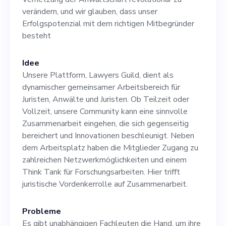
verfolgt. Diese Rolle wird
verändern, und wir glauben, dass unser
Erfolgspotenzial mit dem richtigen Mitbegründer
sich auf eine umfassende
besteht
Wachstumsplanung,
Finanzberatung und
Idee
Unsere Plattform, Lawyers Guild, dient als
strategische
dynamischer gemeinsamer Arbeitsbereich für
Entscheidungsfindung
Juristen, Anwälte und Juristen. Ob Teilzeit oder
Vollzeit, unsere Community kann eine sinnvolle
konzentrieren, um unsere
Zusammenarbeit eingehen, die sich gegenseitig
technologische Innovation
bereichert und Innovationen beschleunigt. Neben
dem Arbeitsplatz haben die Mitglieder Zugang zu
mit Geschäftssinn in
zahlreichen Netzwerkmöglichkeiten und einem
Einklang zu bringen. Wir
Think Tank für Forschungsarbeiten. Hier trifft
juristische Vordenkerrolle auf Zusammenarbeit.
brauchen einen Steward, der
die finanzielle Komplexität
Probleme
Es gibt unabhängigen Fachleuten die Hand, um ihre