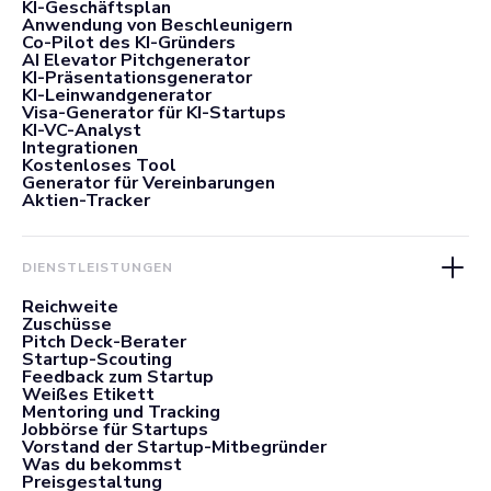
KI-Geschäftsplan
Anwendung von Beschleunigern
Co-Pilot des KI-Gründers
AI Elevator Pitchgenerator
KI-Präsentationsgenerator
KI-Leinwandgenerator
Visa-Generator für KI-Startups
KI-VC-Analyst
Integrationen
Kostenloses Tool
Generator für Vereinbarungen
Aktien-Tracker
DIENSTLEISTUNGEN
Reichweite
Zuschüsse
Pitch Deck-Berater
Startup-Scouting
Feedback zum Startup
Weißes Etikett
Mentoring und Tracking
Jobbörse für Startups
Vorstand der Startup-Mitbegründer
Was du bekommst
Preisgestaltung