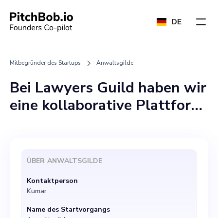
DE
Mitbegründer des Startups
Anwaltsgilde
Bei Lawyers Guild haben wir
eine kollaborative Plattform
aufgebaut, die die Einheit
innerhalb der Anwaltschaft
fördert. Wir bieten Juristen
ÜBER
ANWALTSGILDE
wie Anwälten, Richtern,
Kontaktperson
Jurastudenten und
Kumar
Anwälten im Ruhestand
Name des Startvorgangs