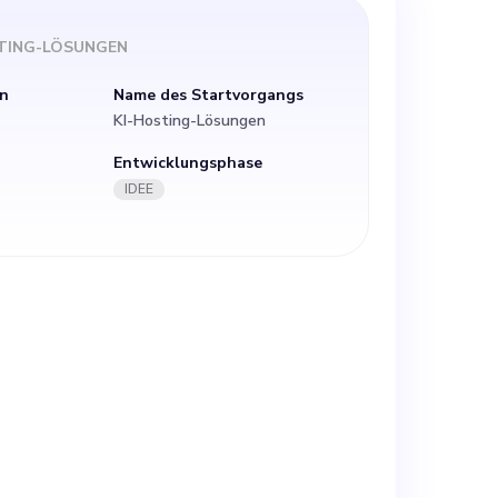
inen
TING-LÖSUNGEN
ing-Service auf
n
Name des Startvorgangs
KI-Hosting-Lösungen
 Servern. Unser
Entwicklungsphase
IDEE
tionieren,
ngliche
r unsere
waltet werden