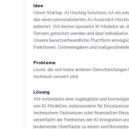
potenziellen Ku
Idee
Unser Startup, AI Hosting Solutions, ist ein
das einen personalisierten AI-Assistant-Hostin
maßgeschneider
anbietet. Wir bieten spezielle KI-Modelle an, d
Servern gehostet werden und über individuelle 
es jedoch an fi
Unsere benutzerfreundliche Plattform ermöglic
Funktionen, Dateneingaben und maßgeschneide
technischem Kn
Probleme
Leute, die sich keine anderen Dienstleistungen 
ist angesichts 
technisch versiert sind
ziemlich groß, 
Lösung
Wir entwickeln eine zugängliche und kostengün
Prozentsatz der 
von KI-Modellen, insbesondere für Einzelpers
technischem Fachwissen oder finanziellen Res
vereinfacht die Feinheiten der KI-Integration un
Sie sich für KI
bedienende Oberfläche zu einem wettbewerbsf