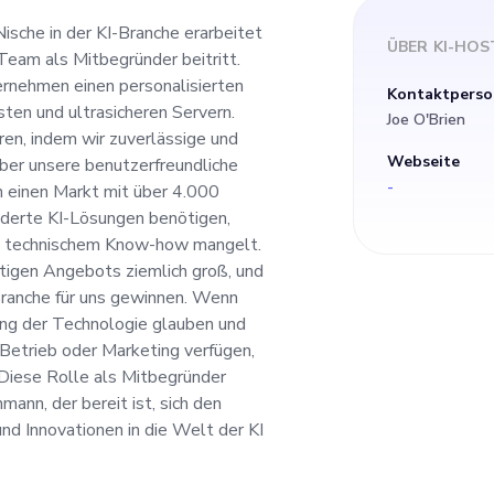
 und Unternehmen e
Nische in der KI-Branche erarbeitet
ÜBER
KI-HOS
Team als Mitbegründer beitritt.
n AI-Assistant-Host
rnehmen einen personalisierten
Kontaktperso
ten und ultrasicheren Servern.
Joe O'Brien
n und ultrasicheren
eren, indem wir zuverlässige und
Webseite
über unsere benutzerfreundliche
-
 einen Markt mit über 4.000
 KI-Branche zu revolu
iderte KI-Lösungen benötigen,
nd technischem Know-how mangelt.
lässige und erschwi
rtigen Angebots ziemlich groß, und
Branche für uns gewinnen. Wenn
rung der Technologie glauben und
en, die einfach übe
 Betrieb oder Marketing verfügen,
. Diese Rolle als Mitbegründer
liche Plattform ver
mann, der bereit ist, sich den
nd Innovationen in die Welt der KI