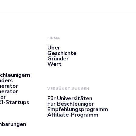
enötigen wir
FIRMA
Über
Geschichte
Gründer
Wert
chleunigern
nders
nerator
VERGÜNSTIGUNGEN
nerator
or
Für Universitäten
KI-Startups
Für Beschleuniger
Empfehlungsprogramm
Affiliate-Programm
inbarungen