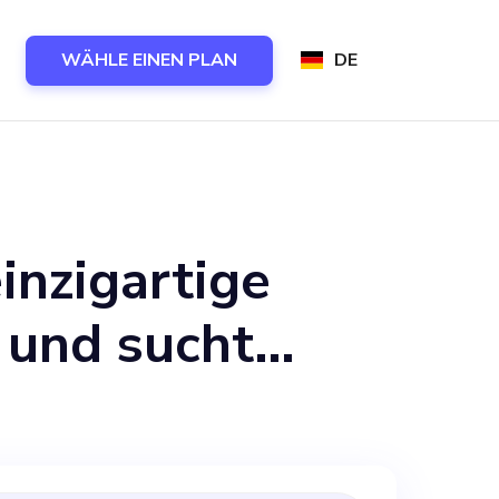
WÄHLE EINEN PLAN
DE
inzigartige
 und sucht
em Team als
up bietet