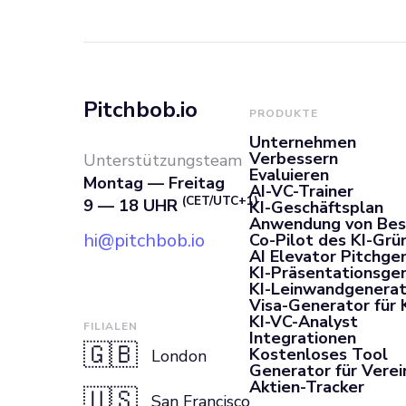
Wesentlichen b
Pitchbob.io
PRODUKTE
Unternehmen
Verbessern
Unterstützungsteam
Evaluieren
Montag — Freitag
AI-VC-Trainer
(CET/UTC+1)
9 — 18 UHR
KI-Geschäftsplan
Anwendung von Bes
hi@pitchbob.io
Co-Pilot des KI-Grü
AI Elevator Pitchge
KI-Präsentationsge
KI-Leinwandgenerat
Visa-Generator für 
KI-VC-Analyst
FILIALEN
Integrationen
🇬🇧
Kostenloses Tool
London
Generator für Vere
Aktien-Tracker
🇺🇸
San Francisco