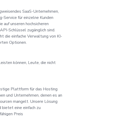
nden definiert, die
 wegweisendes SaaS-Unternehmen,
g-Service für einzelne Kunden
te KI-Lösungen ben
ie auf unseren hochsicheren
API-Schlüssel zugänglich sind.
nanziellen Ressourc
ht die einfache Verwaltung von KI-
rten Optionen.
ow-how mangelt. Un
leisten können, Leute, die nicht
unseres einzigartig
und wir wollen eine
stige Plattform für das Hosting
Branche für uns gewin
onen und Unternehmen, denen es an
sourcen mangelt. Unsere Lösung
d bietet eine einfach zu
 begeistern, an die 
ähigen Preis