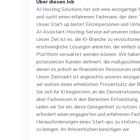
Über diesen Job
Einzelpersonen
AI Hosting Solutions hat sich eine einzigartige 
und sucht einen erfahrenen Fachmann, der dem 
personalisierte
Unser Start-up bietet Einzelpersonen und Unte
AI-Assistant-Hosting-Service auf unseren robus
unseren robuste
Unser Ziel ist es, die KI-Branche zu revolutioni
erschwingliche Lösungen anbieten, die einfach 
Plattform verwaltet werden können. Wir haben
Ziel ist es, die
potenziellen Kunden definiert, die maßgeschne
denen es jedoch an finanziellen Ressourcen u
indem wir zuver
Unser Zielmarkt ist angesichts unseres einziga
wir wollen einen erheblichen Prozentsatz der 
Sie sich für KI begeistern, an die Demokratisie
Lösungen anbiet
über Fachwissen in den Bereichen Entwicklung,
laden wir Sie ein, diese Gelegenheit zu nutzen
benutzerfreund
erfordert einen engagierten und erfahrenen Fach
Herausforderungen eines Start-ups zu stellen u
können. Wir haben einen Markt mit über 4.000
zu bringen. Im Wesentlichen benötigen wir