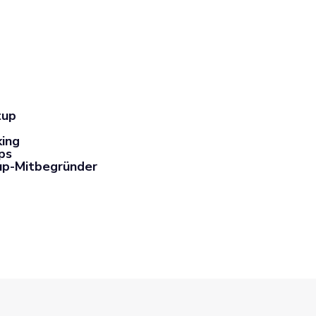
tup
king
ps
up-Mitbegründer