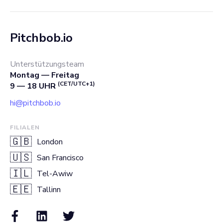
Pitchbob.io
Unterstützungsteam
Montag — Freitag
(CET/UTC+1)
9 — 18 UHR
hi@pitchbob.io
FILIALEN
🇬🇧
London
🇺🇸
San Francisco
🇮🇱
Tel-Awiw
🇪🇪
Tallinn