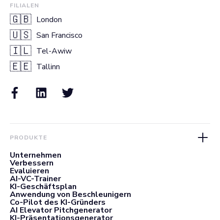
FILIALEN
🇬🇧
London
🇺🇸
San Francisco
🇮🇱
Tel-Awiw
🇪🇪
Tallinn
PRODUKTE
Unternehmen
Verbessern
Evaluieren
AI-VC-Trainer
KI-Geschäftsplan
Anwendung von Beschleunigern
Co-Pilot des KI-Gründers
AI Elevator Pitchgenerator
KI-Präsentationsgenerator