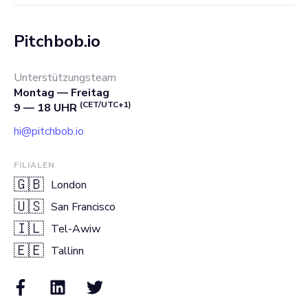
Pitchbob.io
Unterstützungsteam
Montag — Freitag
(CET/UTC+1)
9 — 18 UHR
hi@pitchbob.io
FILIALEN
🇬🇧
London
🇺🇸
San Francisco
🇮🇱
Tel-Awiw
🇪🇪
Tallinn