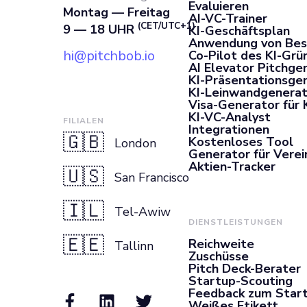
Evaluieren
Montag — Freitag
AI-VC-Trainer
(CET/UTC+1)
9 — 18 UHR
KI-Geschäftsplan
Anwendung von Bes
hi@pitchbob.io
Co-Pilot des KI-Grü
AI Elevator Pitchge
KI-Präsentationsge
KI-Leinwandgenerat
Visa-Generator für 
KI-VC-Analyst
FILIALEN
Integrationen
🇬🇧
Kostenloses Tool
London
Generator für Vere
Aktien-Tracker
🇺🇸
San Francisco
🇮🇱
Tel-Awiw
DIENSTLEISTUNGEN
🇪🇪
Reichweite
Tallinn
Zuschüsse
Pitch Deck-Berater
Startup-Scouting
Feedback zum Star
Weißes Etikett