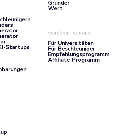
Gründer
Wert
chleunigern
nders
nerator
VERGÜNSTIGUNGEN
nerator
or
Für Universitäten
KI-Startups
Für Beschleuniger
Empfehlungsprogramm
Affiliate-Programm
inbarungen
tup