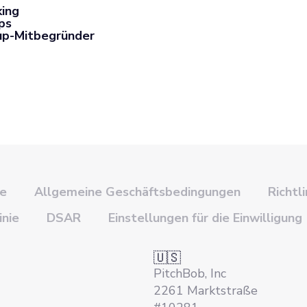
king
ps
up-Mitbegründer
ie
Allgemeine Geschäftsbedingungen
Richtl
inie
DSAR
Einstellungen für die Einwilligung
🇺🇸
PitchBob, Inc
2261 Marktstraße