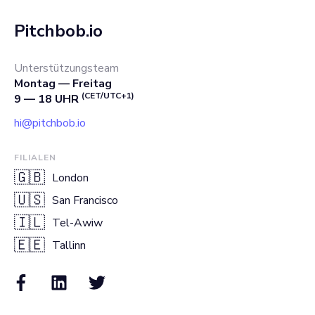
Pitchbob.io
Unterstützungsteam
Montag — Freitag
(CET/UTC+1)
9 — 18 UHR
hi@pitchbob.io
FILIALEN
🇬🇧
London
🇺🇸
San Francisco
🇮🇱
Tel-Awiw
🇪🇪
Tallinn