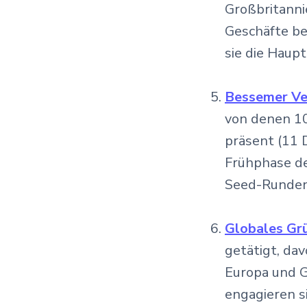
Großbritanni
Geschäfte be
sie die Haup
Bessemer Ve
von denen 10
präsent (11 D
Frühphase de
Seed-Runden 
Globales Gr
getätigt, da
Europa und G
engagieren s