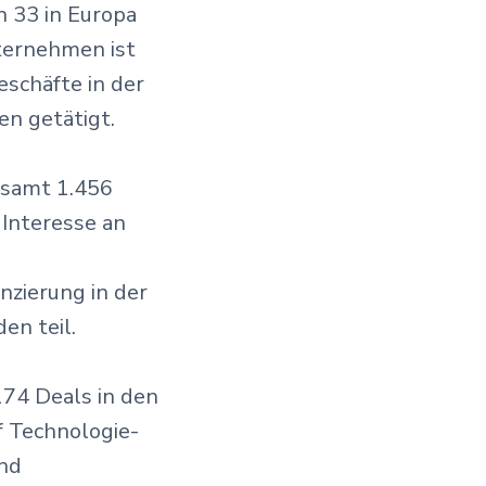
n 33 in Europa
ternehmen ist
eschäfte in der
en getätigt.
esamt 1.456
 Interesse an
anzierung in der
n teil.
174 Deals in den
f Technologie-
und