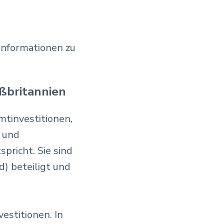
Informationen zu
oßbritannien
mtinvestitionen,
a und
pricht. Sie sind
) beteiligt und
stitionen. In