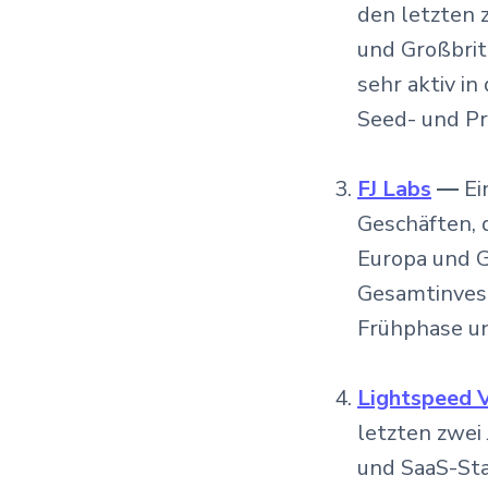
den letzten 
und Großbrit
sehr aktiv i
Seed- und Pr
FJ Labs
—
Ei
Geschäften, 
Europa und G
Gesamtinvesti
Frühphase u
Lightspeed 
letzten zwei
und SaaS-Sta