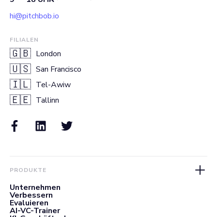
hi@pitchbob.io
FILIALEN
🇬🇧
London
🇺🇸
San Francisco
🇮🇱
Tel-Awiw
🇪🇪
Tallinn
PRODUKTE
Unternehmen
Verbessern
Evaluieren
AI-VC-Trainer