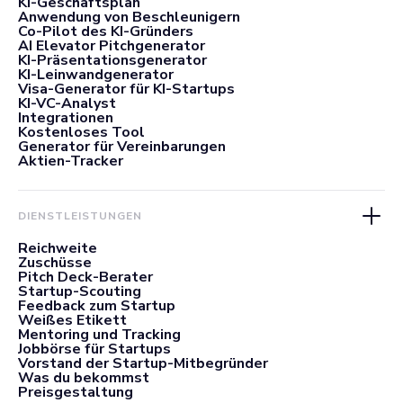
KI-Geschäftsplan
Anwendung von Beschleunigern
Co-Pilot des KI-Gründers
AI Elevator Pitchgenerator
KI-Präsentationsgenerator
KI-Leinwandgenerator
Visa-Generator für KI-Startups
KI-VC-Analyst
Integrationen
Kostenloses Tool
Generator für Vereinbarungen
Aktien-Tracker
DIENSTLEISTUNGEN
Reichweite
Zuschüsse
Pitch Deck-Berater
Startup-Scouting
Feedback zum Startup
Weißes Etikett
Mentoring und Tracking
Jobbörse für Startups
Vorstand der Startup-Mitbegründer
Was du bekommst
Preisgestaltung