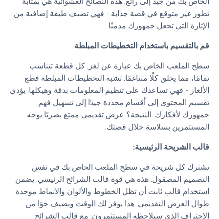
الخاص بك من جيد إلى رائع. هذه النصائح العشوائية هي بمثابة
تطور غير متوقع في قصة جذابة - فهي تضيف طبقة إضافية من
الإثارة التي تجعل جمهورك مدمنًا.
قم بالتقسيم باستخدام التخطيطات المبلطة
سطح الملعب الخاص بك عبارة عن لغز. كل قطعة تتناسب
تمامًا، مما يخلق كلًا متناغمًا. تشبه التخطيطات المبلطة قطع
الألغاز - فهي تساعدك على تنظيم المعلومات بدقة وهيكلها. يؤدي
تقسيم المحتوى إلى أقسام محددة جيدًا إلى تسهيل فهم
جمهورك لأفكارك. النتيجة؟ عرض تقديمي ممتع بصريًا يوجه
المستثمرين بسلاسة خلال قصتك.
قالب الشريحة الرئيسية:
تشترك كل شريحة في سطح الملعب الخاص بك في نفس
التصميم المصقول. هذه هي قوة قالب الشرائح الرئيسي. يضمن
استخدام قالب ثابت أن تظل الخطوط والألوان والأنماط موحدة
طوال العرض التقديمي. هذا يوفر لك الوقت ويضيف جوًا من
الاحتراف الذي سيلاحظه المستثمرون. مع قالب الشرائح