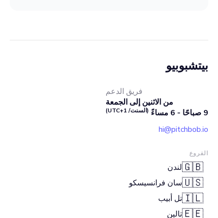
بيتشبوبيو
فريق الدعم
من الاثنين إلى الجمعة
(السنت/ UTC+1)
9 صباحًا - 6 مساءً
hi@pitchbob.io
الفروع
🇬🇧
لندن
🇺🇸
سان فرانسيسكو
🇮🇱
تل أبيب
🇪🇪
تالين