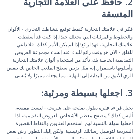
2. حافظ على العلامة التجارية
المتسقة
فكر في علامتك التجارية كنمط توقيع لنشاطك التجاري - الألوان
والخطوط والمرئيات التي تجعلك جيدًا. إذا كنت قد أسقطت
علامتك التجارية، فهذا رائع! إذا لم يكن الأمر كذلك، فلا داعي
للقلق - الآن هو وقت رائع للبدء. عند إنشاء مجموعة العروض
التقديمية الخاصة بك، تأكد من استخدام ألوان علامتك التجارية
وأسلوبها باستمرار. إنه مثل تزيين سطح الملعب الخاص بك بنفس
الزي الأنيق من البداية إلى النهاية، مما يجعله مميزًا ولا يُنسى.
3. اجعلها بسيطة ومرئية:
تخيل قراءة فقرة بطول صفحة على شريحة - ليست ممتعة،
أليس كذلك؟ يتصفح معظم الأشخاص العروض التقديمية، لذا
اجعلها سهلة بالنسبة لهم. استخدم العناوين والنقاط القصيرة
السريعة لتوصيل رسائلك الرئيسية. ولكن إليك التطور: رش بعض
المرئيات اللافتة للنظر. تحكي الصور والأيقونات والرسومات