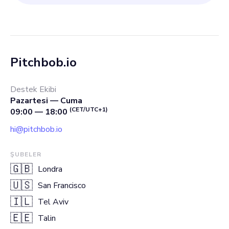
Pitchbob.io
Destek Ekibi
Pazartesi — Cuma
(CET/UTC+1)
09:00 — 18:00
hi@pitchbob.io
ŞUBELER
🇬🇧
Londra
🇺🇸
San Francisco
🇮🇱
Tel Aviv
🇪🇪
Talin