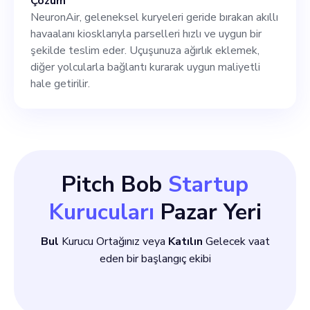
hale getirmek için
Çözüm
NeuronAir, geleneksel kuryeleri geride bırakan akıllı
güçlerimizi birleştirelim!”
havaalanı kiosklarıyla parselleri hızlı ve uygun bir
şekilde teslim eder. Uçuşunuza ağırlık eklemek,
diğer yolcularla bağlantı kurarak uygun maliyetli
hale getirilir.
Pitch Bob
Startup
Kurucuları
Pazar Yeri
Bul
Kurucu Ortağınız veya
Katılın
Gelecek vaat
eden bir başlangıç ekibi