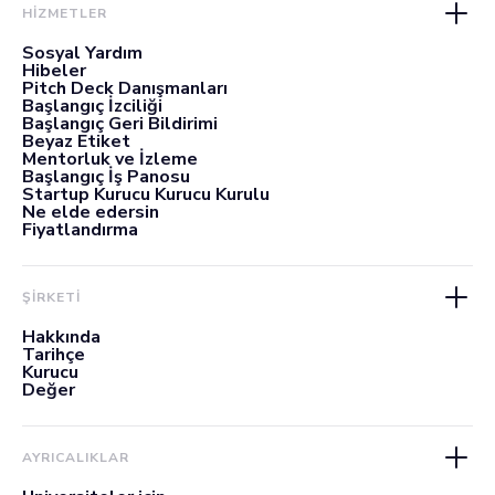
HİZMETLER
Sosyal Yardım
Hibeler
Pitch Deck Danışmanları
Başlangıç İzciliği
Başlangıç Geri Bildirimi
Beyaz Etiket
Mentorluk ve İzleme
Başlangıç İş Panosu
Startup Kurucu Kurucu Kurulu
Ne elde edersin
Fiyatlandırma
ŞİRKETİ
Hakkında
Tarihçe
Kurucu
Değer
AYRICALIKLAR