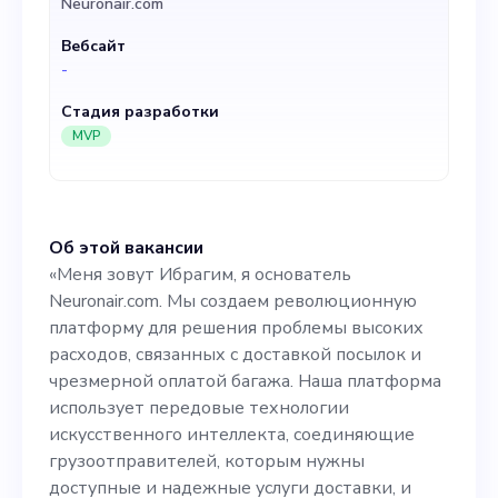
Neuronair.com
чрезмерной оплатой
Вебсайт
багажа. Наша платформа
-
использует передовые
Стадия разработки
технологии искусственного
MVP
интеллекта, соединяющие
грузоотправителей,
Об этой вакансии
которым нужны доступные
«Меня зовут Ибрагим, я основатель
и надежные услуги
Neuronair.com. Мы создаем революционную
платформу для решения проблемы высоких
доставки, и
расходов, связанных с доставкой посылок и
путешественников с
чрезмерной оплатой багажа. Наша платформа
использует передовые технологии
неиспользованным
искусственного интеллекта, соединяющие
багажом. Кроме того, мы
грузоотправителей, которым нужны
доступные и надежные услуги доставки, и