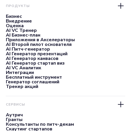
ПРОДУКТЫ
Бизнес
Внедрение
Оценка
AI VC Тренер
AI Бизнес-план
Приложения в Акселераторы
AI Второй пилот основателя
AI Питч-генератор
AI Генератор презентаций
AI Генератор канвасов
AI Генератор стартап виз
AI VC Аналитик
Интеграции
Бесплатный инструмент
Генератор соглашений
Трекер акций
СЕРВИСЫ
Аутрич
Гранты
Консультанты по питч-декам
Скаутинг стартапов