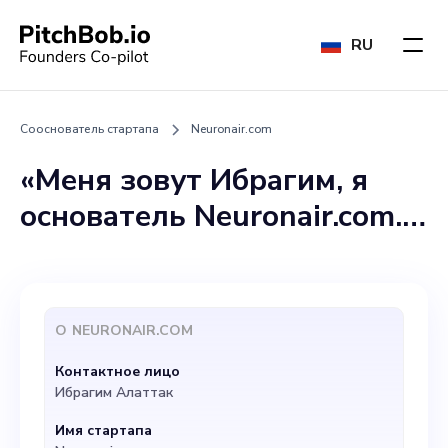
RU
Сооснователь стартапа
Neuronair.com
«Меня зовут Ибрагим, я
основатель Neuronair.com.
Мы создаем
революционную
платформу для решения
О
NEURONAIR.COM
проблемы высоких
Контактное лицо
расходов, связанных с
Ибрагим Алаттак
доставкой посылок и
Имя стартапа