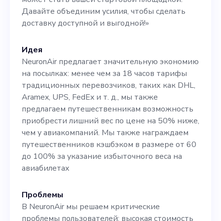
разрабатывать продукты и
Давайте объединим усилия, чтобы сделать
доставку доступной и выгодной!»
зарекомендовавший себя в
сфере стартапов. В идеале
Идея
— человека, который
NeuronAir предлагает значительную экономию
на посылках: менее чем за 18 часов тарифы
руководил командами,
традиционных перевозчиков, таких как DHL,
разбирается в
Aramex, UPS, FedEx и т. д., мы также
предлагаем путешественникам возможность
искусственном интеллекте,
приобрести лишний вес по цене на 50% ниже,
стремится к
чем у авиакомпаний. Мы также награждаем
путешественников кэшбэком в размере от 60
инновационным решениям
до 100% за указание избыточного веса на
и умеет быстро
авиабилетах
масштабировать операции.
Проблемы
Если вы хотите
В NeuronAir мы решаем критические
проблемы пользователей: высокая стоимость