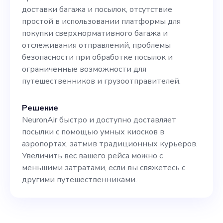
революционизировать
доставки багажа и посылок, отсутствие
логистическую отрасль,
простой в использовании платформы для
покупки сверхнормативного багажа и
цените экономичность и
отслеживания отправлений, проблемы
удобство и готовы к
безопасности при обработке посылок и
ограниченные возможности для
феноменальному росту,
путешественников и грузоотправителей.
NeuronAir может стать
вашей стартовой
Решение
NeuronAir быстро и доступно доставляет
площадкой. Давайте
посылки с помощью умных киосков в
объединим усилия, чтобы
аэропортах, затмив традиционных курьеров.
Увеличить вес вашего рейса можно с
сделать доставку
меньшими затратами, если вы свяжетесь с
доступной и выгодной!»
другими путешественниками.