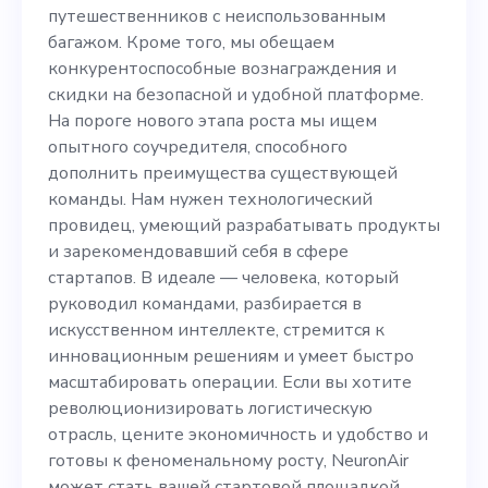
обещаем
путешественников с неиспользованным
конкурентоспособные
багажом. Кроме того, мы обещаем
конкурентоспособные вознаграждения и
вознаграждения и скидки
скидки на безопасной и удобной платформе.
на безопасной и удобной
На пороге нового этапа роста мы ищем
опытного соучредителя, способного
платформе. На пороге
дополнить преимущества существующей
нового этапа роста мы
команды. Нам нужен технологический
провидец, умеющий разрабатывать продукты
ищем опытного
и зарекомендовавший себя в сфере
соучредителя, способного
стартапов. В идеале — человека, который
руководил командами, разбирается в
дополнить преимущества
искусственном интеллекте, стремится к
существующей команды.
инновационным решениям и умеет быстро
масштабировать операции. Если вы хотите
Нам нужен
революционизировать логистическую
технологический
отрасль, цените экономичность и удобство и
готовы к феноменальному росту, NeuronAir
провидец, умеющий
может стать вашей стартовой площадкой.