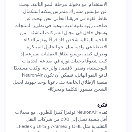
مجال الشركات الناشئة - من
الاستخدام. مع دخولنا مرحلة النمو التالية، نبحث
الناحية المثالية شخص قاد فرقًا
عن مؤسس مشارك متمرس يمكنه استكمال
نقاط القوة في فريقنا الحالي. نحن نبحث عن
ويفهم الذكاء الاصطناعي ولديه
صاحب رؤية تقنية لديه موهبة في تطوير المنتجات
ميل نحو الحلول المبتكرة ويعرف
وسجل حافل في مجال الشركات الناشئة - من
الناحية المثالية شخص قاد فرقًا ويفهم الذكاء
كيفية توسيع نطاق العمليات
الاصطناعي ولديه ميل نحو الحلول المبتكرة
بسرعة. إذا كنت شغوفًا بإحداث
ويعرف كيفية توسيع نطاق العمليات بسرعة. إذا
كنت شغوفًا بإحداث ثورة في صناعة الخدمات
ثورة في صناعة الخدمات
اللوجستية، وتقدر الاقتصاد والراحة، وكنت مستعدًا
اللوجستية، وتقدر الاقتصاد
لدفع النمو الهائل، فيمكن أن تكون NeuronAir
منصة الإطلاق الخاصة بك. دعونا نوحد جهودنا لجعل
والراحة، وكنت مستعدًا لدفع النمو
الشحن ميسور التكلفة ومجزيًا!»
الهائل، فيمكن أن تكون
NeuronAir منصة الإطلاق
فكرة
تقدم NeuronAir توفيرًا كبيرًا للطرود، مع معدلات
الخاصة بك. دعونا نوحد جهودنا
أقل بنسبة تصل إلى 90٪ من شركات النقل
لجعل الشحن ميسور التكلفة
التقليدية مثل DHL و Aramex و UPS و Fedex...