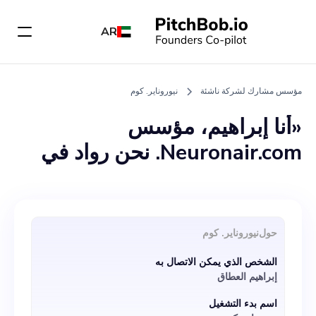
AR
مؤسس مشارك لشركة ناشئة
نيوروناير. كوم
«أنا إبراهيم، مؤسس
Neuronair.com. نحن رواد في
منصة لتغيير قواعد اللعبة لمعالجة
التكاليف المرتفعة المرتبطة
بتسليم الطرود ورسوم الأمتعة
حول
نيوروناير. كوم
المفرطة. تستفيد منصتنا من تقنية
الشخص الذي يمكن الاتصال به
الذكاء الاصطناعي المتقدمة،
إبراهيم العطاق
وتربط الشاحنين الذين يحتاجون
اسم بدء التشغيل