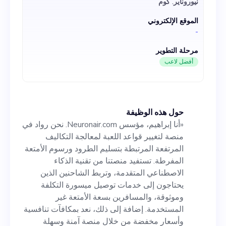
نيوروناير. كوم
إلى خدمات توصيل ميسورة
الموقع الإلكتروني
التكلفة وموثوقة، والمسافرين
-
بسعة الأمتعة غير المستخدمة.
مرحلة التطوير
إضافة إلى ذلك، نعد بمكافآت
أفضل لاعب
تنافسية وأسعار مخفضة من خلال
منصة آمنة وسهلة الاستخدام. مع
حول هذه الوظيفة
دخولنا مرحلة النمو التالية، نبحث
«أنا إبراهيم، مؤسس Neuronair.com. نحن رواد في
عن مؤسس مشارك متمرس
منصة لتغيير قواعد اللعبة لمعالجة التكاليف
المرتفعة المرتبطة بتسليم الطرود ورسوم الأمتعة
يمكنه استكمال نقاط القوة في
المفرطة. تستفيد منصتنا من تقنية الذكاء
فريقنا الحالي. نحن نبحث عن
الاصطناعي المتقدمة، وتربط الشاحنين الذين
يحتاجون إلى خدمات توصيل ميسورة التكلفة
صاحب رؤية تقنية لديه موهبة في
وموثوقة، والمسافرين بسعة الأمتعة غير
تطوير المنتجات وسجل حافل في
المستخدمة. إضافة إلى ذلك، نعد بمكافآت تنافسية
وأسعار مخفضة من خلال منصة آمنة وسهلة