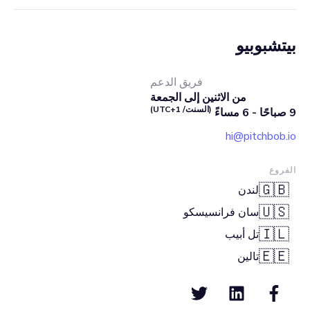
بيتشبوبيو
فريق الدعم
من الاثنين إلى الجمعة
(السنت/ UTC+1)
9 صباحًا - 6 مساءً
hi@pitchbob.io
الفروع
🇬🇧
لندن
🇺🇸
سان فرانسيسكو
🇮🇱
تل أبيب
🇪🇪
تالين