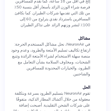
إلخ في أقل من 18 ساعة، كما نقدم للمسافرين
ومجزيًا!»
فرصة شراء الوزن الزائد بأسعار أقل بنسبة 50٪
من تلك التي تقدمها شركات الطيران. كما نكافئ
المسافرين باسترداد نقدي يتراوح من 60 إلى
100٪ لنشر وزنهم الزائد على تذاكر الطيران
مشاكل
في NeuronAir، نحل مشاكل المستخدم الحرجة:
ارتفاع تكاليف تسليم الأمتعة والطرود، وعدم وجود
منصة سهلة الاستخدام لشراء الأمتعة الزائدة وتتبع
الشحنات، ومخاوف السلامة بشأن التعامل مع
الطرود، والخيارات المحدودة للمسافرين
والشاحنين.
الحل
تقوم NeuronAir بتسليم الطرود بسرعة وبتكلفة
معقولة من خلال أكشاك المطار الذكية، متفوقًا
على شركات الشحن التقليدية. أصبحت إضافة