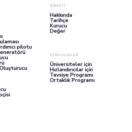
ŞİRKETİ
Hakkında
Tarihçe
Kurucu
Değer
nı
gulaması
rdımcı pilotu
Jeneratörü
AYRICALIKLAR
ucu
rü
Üniversiteler için
 Oluşturucu
Hızlandırıcılar için
Tavsiye Programı
Ortaklık Programı
ucu
çisi