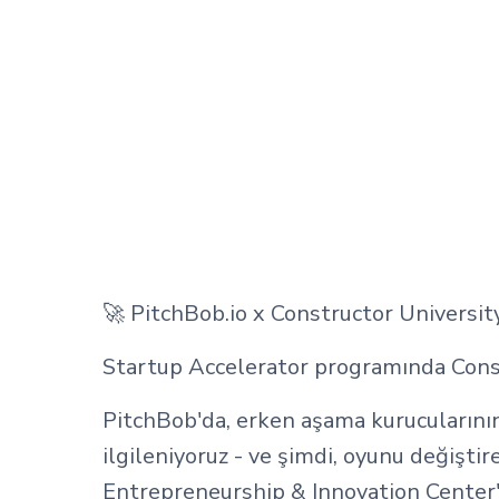
🚀 PitchBob.io x Constructor University
Startup Accelerator programında Const
PitchBob'da, erken aşama kurucularının
ilgileniyoruz - ve şimdi, oyunu değişti
Entrepreneurship & Innovation Center'a