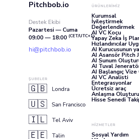
Pitchbob.io
ÜRÜNLERIMIZ
Kurumsal
İyileştirmek
Destek Ekibi
Değerlendirmek
Pazartesi — Cuma
AI VC Koçu
(CET/UTC+1)
09:00 — 18:00
Yapay Zeka İş Pla
Hızlandırıcılar Uy
hi@pitchbob.io
AI Kurucusunun ya
AI Asansör Pitch 
AI Sunum Oluştur
AI Tuval Jeneratö
AI Başlangıç Vize
AI VC Analisti
ŞUBELER
Entegrasyonlar
🇬🇧
Ücretsiz araç
Londra
Anlaşma Oluştur
Hisse Senedi Takip
🇺🇸
San Francisco
🇮🇱
Tel Aviv
HİZMETLER
🇪🇪
Sosyal Yardım
Talin