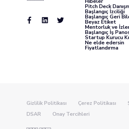
Hibeler
Pitch Deck Danışm
Başlangıç İzciliği
Başlangıç Geri Bil
Beyaz Etiket
Mentorluk ve İzl
Başlangıç İş Pano
Startup Kurucu K
Ne elde edersin
Fiyatlandırma
Gizlilik Politikası
Çerez Politikası
DSAR
Onay Tercihleri