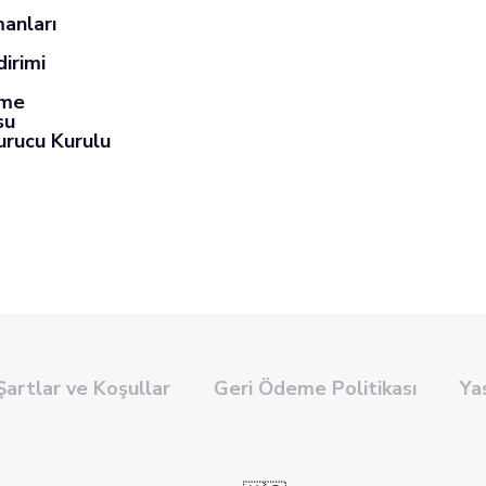
anları
dirimi
eme
su
urucu Kurulu
Şartlar ve Koşullar
Geri Ödeme Politikası
Ya