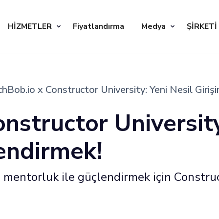
HİZMETLER
Fiyatlandırma
Medya
ŞİRKETİ
chBob.io x Constructor University: Yeni Nesil Giriş
nstructor University
lendirmek!
 mentorluk ile güçlendirmek için Construc