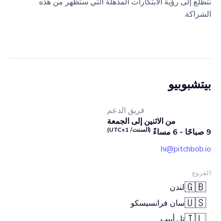
نتطلع إلى رؤية الابتكارات المذهلة التي ستظهر من هذه
الشراكة.
بيتشبوبيو
فريق الدعم
من الاثنين إلى الجمعة
(السنت/ UTC+1)
9 صباحًا - 6 مساءً
hi@pitchbob.io
الفروع
🇬🇧
لندن
🇺🇸
سان فرانسيسكو
🇮🇱
تل أبيب