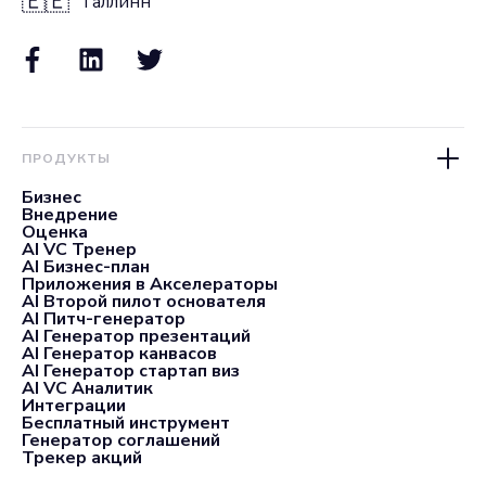
🇪🇪
Таллинн
ПРОДУКТЫ
Бизнес
Внедрение
Оценка
AI VC Тренер
AI Бизнес-план
Приложения в Акселераторы
AI Второй пилот основателя
AI Питч-генератор
AI Генератор презентаций
AI Генератор канвасов
AI Генератор стартап виз
AI VC Аналитик
Интеграции
Бесплатный инструмент
Генератор соглашений
Трекер акций