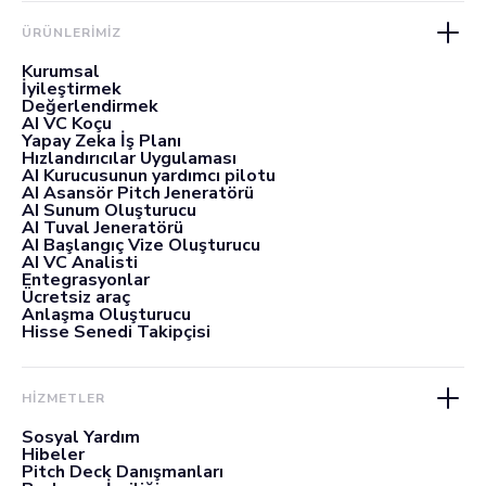
ÜRÜNLERIMIZ
Kurumsal
İyileştirmek
Değerlendirmek
AI VC Koçu
Yapay Zeka İş Planı
Hızlandırıcılar Uygulaması
AI Kurucusunun yardımcı pilotu
AI Asansör Pitch Jeneratörü
AI Sunum Oluşturucu
AI Tuval Jeneratörü
AI Başlangıç Vize Oluşturucu
AI VC Analisti
Entegrasyonlar
Ücretsiz araç
Anlaşma Oluşturucu
Hisse Senedi Takipçisi
HİZMETLER
Sosyal Yardım
Hibeler
Pitch Deck Danışmanları