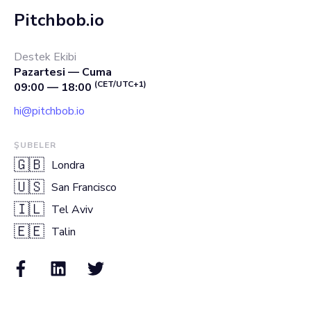
Pitchbob.io
Destek Ekibi
Pazartesi — Cuma
(CET/UTC+1)
09:00 — 18:00
hi@pitchbob.io
ŞUBELER
🇬🇧
Londra
🇺🇸
San Francisco
🇮🇱
Tel Aviv
🇪🇪
Talin