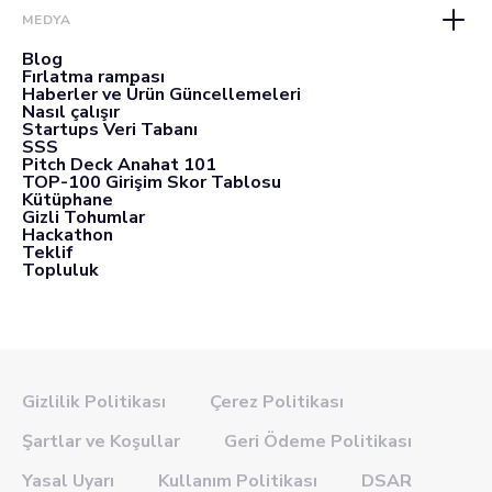
MEDYA
Blog
Fırlatma rampası
Haberler ve Ürün Güncellemeleri
Nasıl çalışır
Startups Veri Tabanı
SSS
Pitch Deck Anahat 101
TOP-100 Girişim Skor Tablosu
Kütüphane
Gizli Tohumlar
Hackathon
Teklif
Topluluk
Gizlilik Politikası
Çerez Politikası
Şartlar ve Koşullar
Geri Ödeme Politikası
Yasal Uyarı
Kullanım Politikası
DSAR