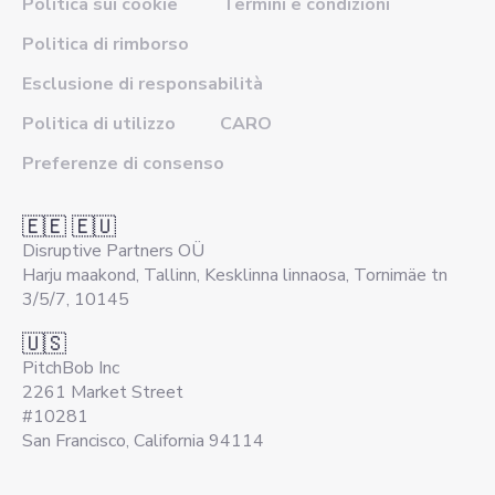
Politica sui cookie
Termini e condizioni
Politica di rimborso
Esclusione di responsabilità
Politica di utilizzo
CARO
Preferenze di consenso
🇪🇪 🇪🇺
Disruptive Partners OÜ
Harju maakond, Tallinn, Kesklinna linnaosa, Tornimäe tn
3/5/7, 10145
🇺🇸
PitchBob Inc
2261 Market Street
#10281
San Francisco, California 94114