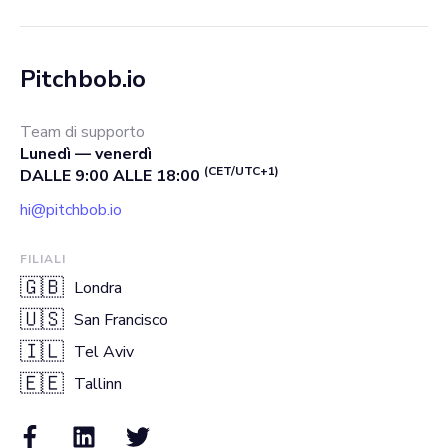
Pitchbob.io
Team di supporto
Lunedì — venerdì
(CET/UTC+1)
DALLE 9:00 ALLE 18:00
hi@pitchbob.io
FILIALI
🇬🇧
Londra
🇺🇸
San Francisco
🇮🇱
Tel Aviv
🇪🇪
Tallinn