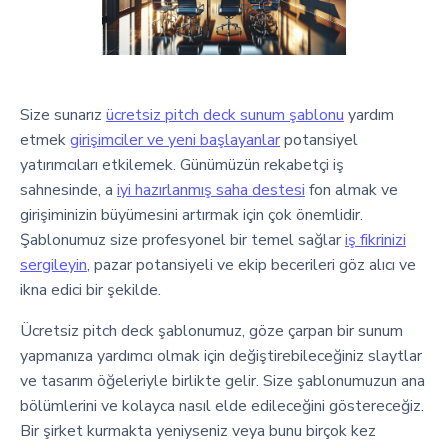
Size sunarız
ücretsiz pitch deck sunum şablonu
yardım
etmek
girişimciler ve yeni başlayanlar
potansiyel
yatırımcıları etkilemek. Günümüzün rekabetçi iş
sahnesinde, a
iyi hazırlanmış saha destesi
fon almak ve
girişiminizin büyümesini artırmak için çok önemlidir.
Şablonumuz size profesyonel bir temel sağlar
iş fikrinizi
sergileyin
, pazar potansiyeli ve ekip becerileri göz alıcı ve
ikna edici bir şekilde.
Ücretsiz pitch deck şablonumuz, göze çarpan bir sunum
yapmanıza yardımcı olmak için değiştirebileceğiniz slaytlar
ve tasarım öğeleriyle birlikte gelir. Size şablonumuzun ana
bölümlerini ve kolayca nasıl elde edileceğini göstereceğiz.
Bir şirket kurmakta yeniyseniz veya bunu birçok kez