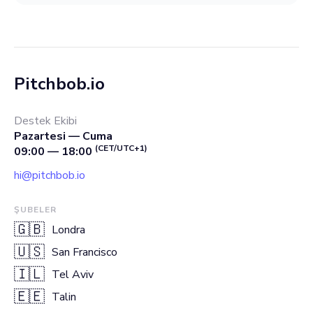
Pitchbob.io
Destek Ekibi
Pazartesi — Cuma
(CET/UTC+1)
09:00 — 18:00
hi@pitchbob.io
ŞUBELER
🇬🇧
Londra
🇺🇸
San Francisco
🇮🇱
Tel Aviv
🇪🇪
Talin