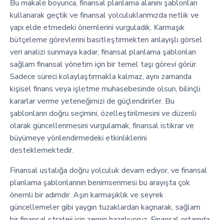
Bu makale boyunca, finansal planlama alanını şablonları
kullanarak geçtik ve finansal yolculuklarımızda netlik ve
yapı elde etmedeki önemlerini vurguladık. Karmaşık
bütçeleme görevlerini basitleştirmekten anlayışlı görsel
veri analizi sunmaya kadar, finansal planlama şablonları
sağlam finansal yönetim için bir temel taşı görevi görür.
Sadece süreci kolaylaştırmakla kalmaz, aynı zamanda
kişisel finans veya işletme muhasebesinde olsun, bilinçli
kararlar verme yeteneğimizi de güçlendirirler. Bu
şablonların doğru seçimini, özelleştirilmesini ve düzenli
olarak güncellenmesini vurgulamak, finansal istikrar ve
büyümeye yönlendirmedeki etkinliklerini
desteklemektedir.
Finansal ustalığa doğru yolculuk devam ediyor, ve finansal
planlama şablonlarının benimsenmesi bu arayışta çok
önemli bir adımdır. Aşırı karmaşıklık ve seyrek
güncellemeler gibi yaygın tuzaklardan kaçınarak, sağlam
bir finansal strateji için zemin hazırlıyoruz. Finansal ortamda