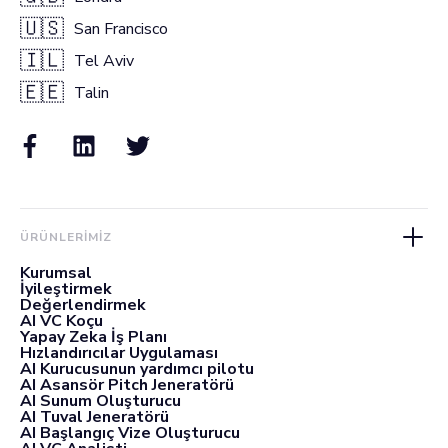
🇺🇸
San Francisco
🇮🇱
Tel Aviv
🇪🇪
Talin
ÜRÜNLERIMIZ
Kurumsal
İyileştirmek
Değerlendirmek
AI VC Koçu
Yapay Zeka İş Planı
Hızlandırıcılar Uygulaması
AI Kurucusunun yardımcı pilotu
AI Asansör Pitch Jeneratörü
AI Sunum Oluşturucu
AI Tuval Jeneratörü
AI Başlangıç Vize Oluşturucu