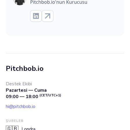
Pitchbob.io'nun Kurucusu
Pitchbob.io
Destek Ekibi
Pazartesi — Cuma
(CET/UTC+1)
09:00 — 18:00
hi@pitchbob.io
ŞUBELER
🇬🇧
Londra