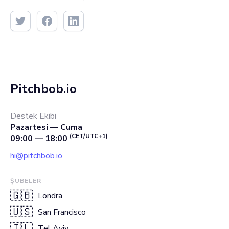
Pitchbob.io
Destek Ekibi
Pazartesi — Cuma
(CET/UTC+1)
09:00 — 18:00
hi@pitchbob.io
ŞUBELER
🇬🇧
Londra
🇺🇸
San Francisco
🇮🇱
Tel Aviv