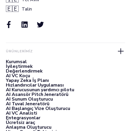
🇪🇪
Talin
ÜRÜNLERIMIZ
Kurumsal
İyileştirmek
Değerlendirmek
AI VC Koçu
Yapay Zeka İş Planı
Hızlandırıcılar Uygulaması
AI Kurucusunun yardımcı pilotu
AI Asansör Pitch Jeneratörü
AI Sunum Oluşturucu
AI Tuval Jeneratörü
AI Başlangıç Vize Oluşturucu
AI VC Analisti
Entegrasyonlar
Ücretsiz araç
Anlaşma Oluşturucu