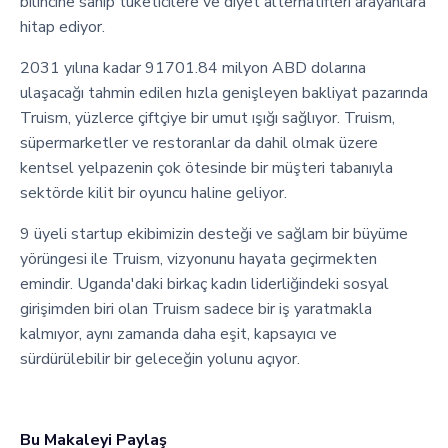
bilincine sahip tüketicilere ve diyet alternatifleri arayanlara
hitap ediyor.
2031 yılına kadar 91701.84 milyon ABD dolarına
ulaşacağı tahmin edilen hızla genişleyen bakliyat pazarında
Truism, yüzlerce çiftçiye bir umut ışığı sağlıyor. Truism,
süpermarketler ve restoranlar da dahil olmak üzere
kentsel yelpazenin çok ötesinde bir müşteri tabanıyla
sektörde kilit bir oyuncu haline geliyor.
9 üyeli startup ekibimizin desteği ve sağlam bir büyüme
yörüngesi ile Truism, vizyonunu hayata geçirmekten
emindir. Uganda'daki birkaç kadın liderliğindeki sosyal
girişimden biri olan Truism sadece bir iş yaratmakla
kalmıyor, aynı zamanda daha eşit, kapsayıcı ve
sürdürülebilir bir geleceğin yolunu açıyor.
Bu Makaleyi Paylaş