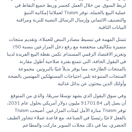
لربط السوق. من خلال العمل كجسر وربط جميع النقاط في
عملية البيع بالجملة، توفر Truism لعملائنا إمكانية التنبؤ
والتصنيف الائتماني وإرسال الرسائل النصية للتربة ومراقبة
البيانات الثاقبة.
تتمثل المهمة في تبسيط مصادر النبض للعملاء، وتقديم منتجات
متميزة بتكاليف منخفضة مع رفع دخل المزارعين بنسبة 50٪
وتعزيز الاقتصاد الرقمي المستدام. تكمن نقطة البيع الفريدة لدينا
في البقول الجافة، التي تتمتع بفترة صلاحية أطول مقارنة
بالمنتجات الطازجة، مما يوفر بديلاً غنيًا بالبروتين. مجموعة
المنتجات المتنوعة تلبي احتياجات المستهلكين المهتمين بالصحة
وأولئك الذين يبحثون عن بدائل غذائية.
وفي سوق البقول الذي يشهد توسعًا سريعًا، والذي من المتوقع
أن يصل إلى 91701.84 مليون دولار أمريكي بحلول عام 2031،
توفر Truism منارة الأمل لمئات المزارعين. أصبحت Truism
بالفعل لاعبًا رئيسيًا في الصناعة، مع قاعدة عملاء تتجاوز الطيف
الحضري، بما في ذلك محلات السوبر ماركت والمطاعم.