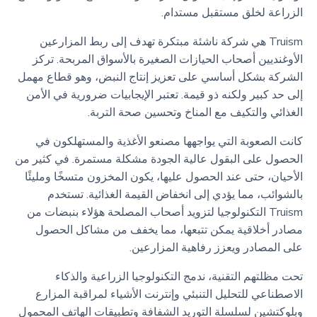
الزراعة لخلق مستقبل مستدام.
Truism هي شركة ناشئة مبتكرة تهدف إلى ربط المزارعين
الأوغنديين أصحاب الحيازات الصغيرة بالأسواق المربحة. تركز
الشركة بشكل أساسي على تعزيز إنتاج النبض، وهو قطاع مهمل
إلى حد كبير ولكنه ذو قيمة. تعتبر الإيجابيات ضرورية في الأمن
الغذائي والتكيف مع المناخ وتحسين صحة التربة.
كانت الصعوبة التي يواجهها مصنعو الأغذية والمستهلكون في
الحصول على البقول عالية الجودة مشكلة مستمرة. في كثير من
الأحيان، حتى عند الحصول عليها، يكون المخزون متسخًا ومليئًا
بالشوائب، مما يؤدي إلى انخفاض القيمة الغذائية. تستخدم
Truism التكنولوجيا لتزويد أصحاب المصلحة هؤلاء بنبضات من
مصادر أخلاقية يمكن تتبعها، مما يخفف من مشاكل الحصول
على المصادر ويعزز رفاهية المزارعين.
تحت مظلتهم التقنية، ندمج التكنولوجيا الزراعية والذكاء
الاصطناعي للتحليل التنبئي وإنترنت الأشياء لمراقبة المزارع
وبلوكتشين لسلسلة التوريد الشفافة وتطبيقات الهاتف المحمول