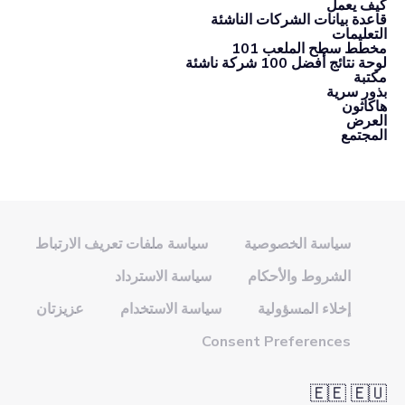
كيف يعمل
قاعدة بيانات الشركات الناشئة
التعليمات
مخطط سطح الملعب 101
لوحة نتائج أفضل 100 شركة ناشئة
مكتبة
بذور سرية
هاكاثون
العرض
المجتمع
سياسة الخصوصية
سياسة ملفات تعريف الارتباط
الشروط والأحكام
سياسة الاسترداد
إخلاء المسؤولية
سياسة الاستخدام
عزيزتان
Consent Preferences
🇪🇪 🇪🇺