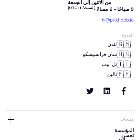
من الاثنين إلى الجمعة
(السنت/ UTC+1)
9 صباحًا - 6 مساءً
hi@pitchbob.io
الفروع
🇬🇧
لندن
🇺🇸
سان فرانسيسكو
🇮🇱
تل أبيب
🇪🇪
تالين
منتجات
المؤسسة
تحسن