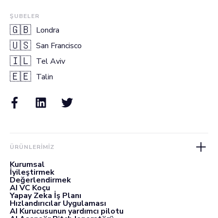
ŞUBELER
🇬🇧
Londra
🇺🇸
San Francisco
🇮🇱
Tel Aviv
🇪🇪
Talin
ÜRÜNLERIMIZ
Kurumsal
İyileştirmek
Değerlendirmek
AI VC Koçu
Yapay Zeka İş Planı
Hızlandırıcılar Uygulaması
AI Kurucusunun yardımcı pilotu