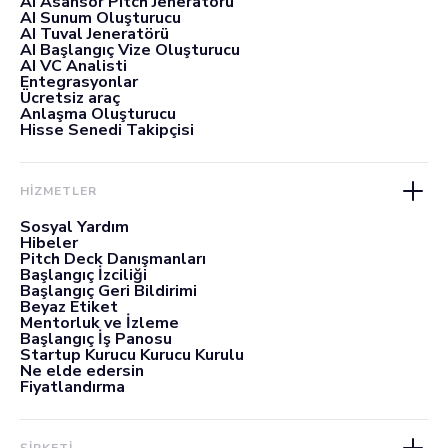
AI Asansör Pitch Jeneratörü
AI Sunum Oluşturucu
AI Tuval Jeneratörü
AI Başlangıç Vize Oluşturucu
AI VC Analisti
Entegrasyonlar
Ücretsiz araç
Anlaşma Oluşturucu
Hisse Senedi Takipçisi
HİZMETLER
Sosyal Yardım
Hibeler
Pitch Deck Danışmanları
Başlangıç İzciliği
Başlangıç Geri Bildirimi
Beyaz Etiket
Mentorluk ve İzleme
Başlangıç İş Panosu
Startup Kurucu Kurucu Kurulu
Ne elde edersin
Fiyatlandırma
ŞİRKETİ