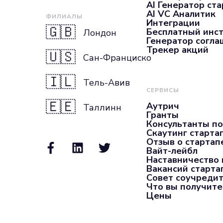
AI Генератор ста
AI VC Аналитик
ФИЛИАЛЫ
Интеграции
🇬🇧
Бесплатный инс
Лондон
Генератор согл
Трекер акций
🇺🇸
Сан-Франциско
🇮🇱
Тель-Авив
СЕРВИСЫ
🇪🇪
Аутрич
Таллинн
Гранты
Консультанты по
Скаутинг старта
Отзыв о стартап
Вайт-лейбл
Наставничество 
Вакансий старта
Совет соучредит
Что вы получите
Цены