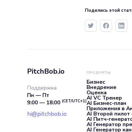
Поделись этой стат
PitchBob.io
ПРОДУКТЫ
Бизнес
Внедрение
Поддержка
Оценка
Пн — Пт
AI VC Тренер
(CET/UTC+1)
9:00 — 18:00
AI Бизнес-план
Приложения в А
hi@pitchbob.io
AI Второй пилот
AI Питч-генерат
AI Генератор пр
AI Генератор ка