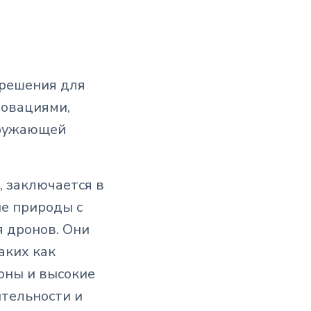
решения для
новациями,
кружающей
, заключается в
не природы с
 дронов. Они
аких как
оны и высокие
тельности и