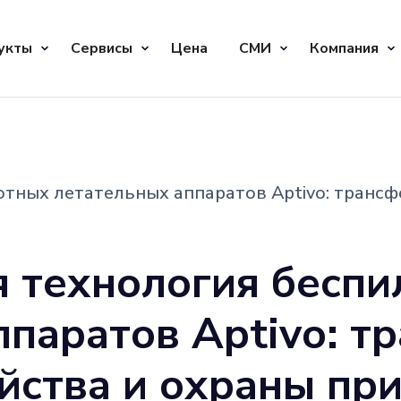
укты
Сервисы
Цена
СМИ
Компания
тных летательных аппаратов Aptivo: трансф
 технология беспи
ппаратов Aptivo: т
яйства и охраны пр