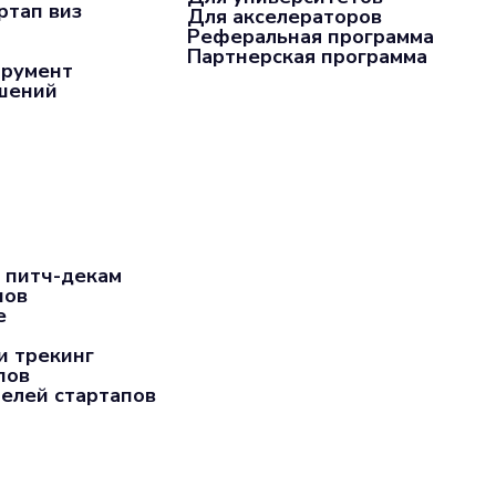
ртап виз
Для акселераторов
Реферальная программа
Партнерская программа
трумент
ашений
 питч-декам
пов
е
и трекинг
пов
елей стартапов