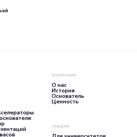
ьей
КОМПАНИЯ
О нас
История
Основатель
Ценность
кселераторы
 основателя
ор
СКИДКИ
езентаций
нвасов
Для университетов