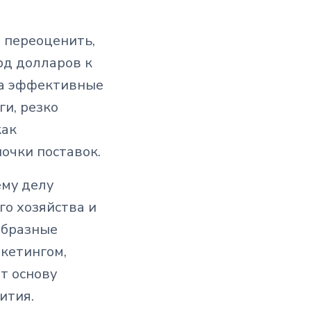
 переоценить,
рд долларов к
на эффективные
ги, резко
как
очки поставок.
му делу
го хозяйства и
образные
кетингом,
т основу
ития.