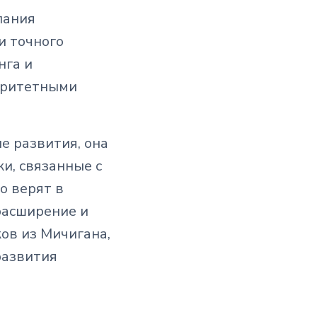
пания
и точного
нга и
торитетными
пе развития, она
и, связанные с
о верят в
расширение и
ов из Мичигана,
развития