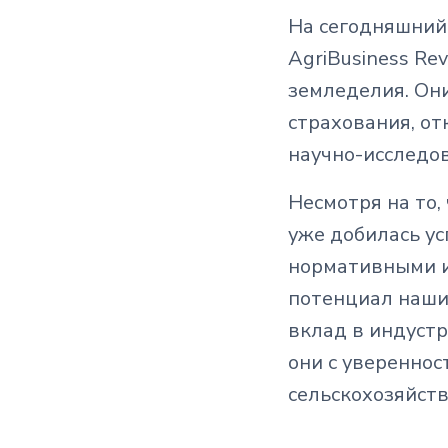
На сегодняшний 
AgriBusiness Re
земледелия. Он
страхования, о
научно-исследо
Несмотря на то,
уже добилась ус
нормативными и
потенциал наши
вклад в индустр
они с уверенно
сельскохозяйст