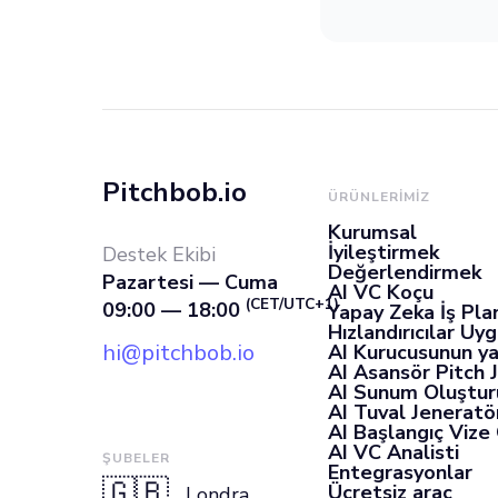
Pitchbob.io
ÜRÜNLERIMIZ
Kurumsal
İyileştirmek
Destek Ekibi
Değerlendirmek
Pazartesi — Cuma
AI VC Koçu
(CET/UTC+1)
09:00 — 18:00
Yapay Zeka İş Pla
Hızlandırıcılar Uy
hi@pitchbob.io
AI Kurucusunun ya
AI Asansör Pitch 
AI Sunum Oluştur
AI Tuval Jeneratö
AI Başlangıç Vize
AI VC Analisti
ŞUBELER
Entegrasyonlar
🇬🇧
Ücretsiz araç
Londra