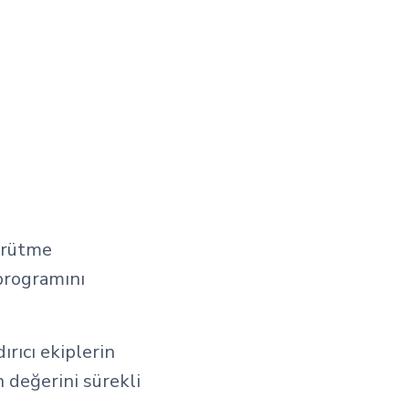
yürütme
 programını
rıcı ekiplerin
n değerini sürekli