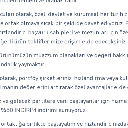
ni belirlememize olanak tanır.
uları olarak, özel, devlet ve kurumsal her tür hızl
e ortak olmaya sıcak bir şekilde davet ediyoruz. P
 hızlandırıcı başvuru sahipleri ve mezunları için öz
ğerli ürün tekliflerimize erişim elde edeceksiniz.
 ürünümüzün muazzum olanakları ve değeri hakkı
ındalık yaymaktır.
olarak, portföy şirketleriniz, hızlandırma veya ku
lmanın değerlerini artırarak özel avantajlar elde 
ve gelecek partilere yeni başlayanlar için hizme
r %50 İNDİRİM indirimi sunuyoruz.
ortaklığa birlikte başlayalım ve hızlandırıcınızda