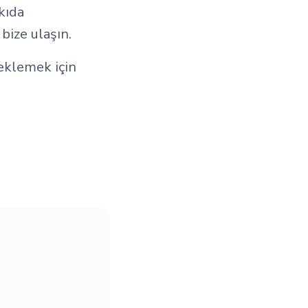
kıda
bize ulaşın.
eklemek için