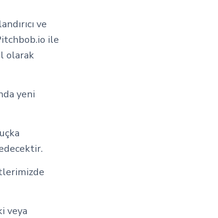
andırıcı ve
itchbob.io ile
el olarak
nda yeni
luçka
edecektir.
tlerimizde
ki veya