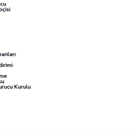
ucu
çisi
anları
dirimi
eme
su
urucu Kurulu