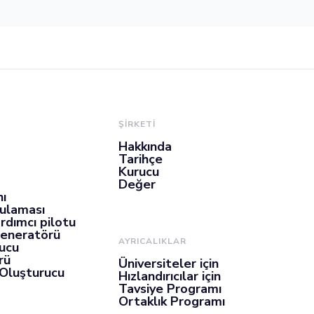
ŞİRKETİ
Hakkında
Tarihçe
Kurucu
Değer
nı
gulaması
rdımcı pilotu
Jeneratörü
AYRICALIKLAR
ucu
rü
Üniversiteler için
 Oluşturucu
Hızlandırıcılar için
Tavsiye Programı
Ortaklık Programı