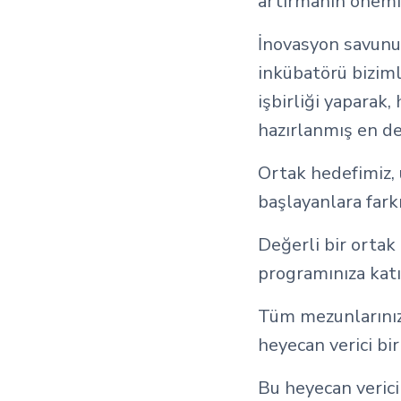
artırmanın önemi
İnovasyon savunuc
inkübatörü biziml
işbirliği yaparak,
hazırlanmış en de
Ortak hedefimiz,
başlayanlara fark
Değerli bir ortak 
programınıza katı
Tüm mezunlarınız 
heyecan verici bi
Bu heyecan verici 