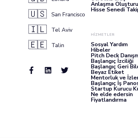
Anlaşma Oluştur
Hisse Senedi Takip
🇺🇸
San Francisco
🇮🇱
Tel Aviv
HİZMETLER
🇪🇪
Sosyal Yardım
Talin
Hibeler
Pitch Deck Danışm
Başlangıç İzciliği
Başlangıç Geri Bil
Beyaz Etiket
Mentorluk ve İzl
Başlangıç İş Pano
Startup Kurucu K
Ne elde edersin
Fiyatlandırma