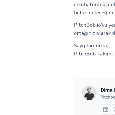
inkübatörünüzdeki
bulunabileceğimiz
PitchBob.io'yu ye
ortağınız olarak 
Saygılarımızla,
PitchBob Takımı
Dima 
Pitchb