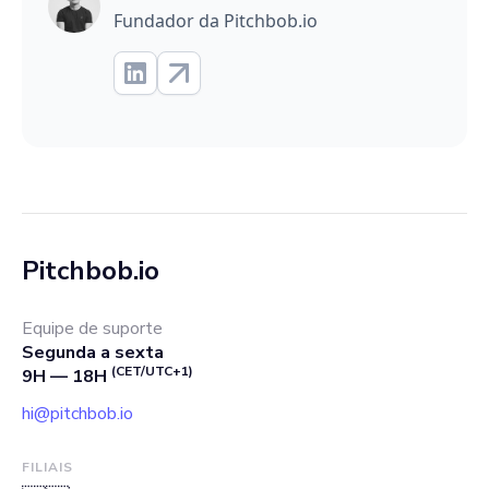
Fundador da Pitchbob.io
Pitchbob.io
Equipe de suporte
Segunda a sexta
(CET/UTC+1)
9H — 18H
hi@pitchbob.io
FILIAIS