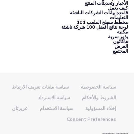
الأخبار وتحديثات المنتج
كيف يعمل
قاعدة بيانات الشركات الناشئة
التعليمات
مخطط سطح الملعب 101
لوحة نتائج أفضل 100 شركة ناشئة
مكتبة
بذور سرية
هاكاثون
العرض
المجتمع
سياسة الخصوصية
سياسة ملفات تعريف الارتباط
الشروط والأحكام
سياسة الاسترداد
إخلاء المسؤولية
سياسة الاستخدام
عزيزتان
Consent Preferences