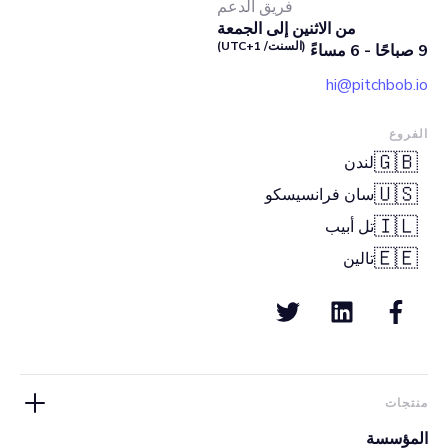
فريق الدعم
من الاثنين إلى الجمعة
(السنت/ UTC+1)
9 صباحًا - 6 مساءً
hi@pitchbob.io
الفروع
🇬🇧
لندن
🇺🇸
سان فرانسيسكو
🇮🇱
تل أبيب
🇪🇪
تالين
منتجات
المؤسسة