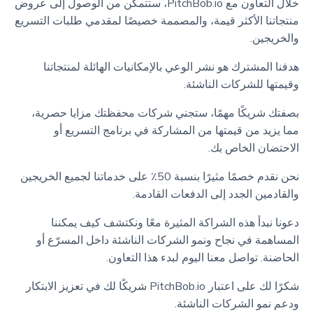
خلال التعاون مع PitchBob.io، ستتمكن من الوصول إلى عروض
منتجاتنا الأكثر قيمة، والمصممة خصيصًا لمقدمي طلبات التسريع
والخريجين.
هدفنا المشترك هو نشر الوعي بالإمكانيات الهائلة لمنتجاتنا
وقيمتها للشركات الناشئة.
بصفتك شريكًا مهمًا، ستجني شركات محفظتك مزايا حصرية،
مما يزيد من قيمتها من المشاركة في برنامج التسريع أو
الاحتضان الخاص بك.
نحن نقدم خصمًا مثيرًا بنسبة 50٪ على خدماتنا لجميع الخريجين
والقادمين الجدد إلى الدفعات القادمة.
دعونا نبدأ هذه الشراكة المثيرة معًا ونكتشف كيف يمكننا
المساهمة في نجاح ونمو الشركات الناشئة داخل المسرّع أو
الحاضنة. تواصل معنا اليوم لبدء هذا التعاون.
شكرًا لك على اعتبار PitchBob.io شريكًا لك في تعزيز الابتكار
ودعم نمو الشركات الناشئة.