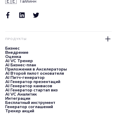
🇪🇪
Таллинн
ПРОДУКТЫ
Бизнес
Внедрение
Оценка
AI VC Тренер
AI Бизнес-план
Приложения в Акселераторы
AI Второй пилот основателя
AI Питч-генератор
AI Генератор презентаций
AI Генератор канвасов
AI Генератор стартап виз
AI VC Аналитик
Интеграции
Бесплатный инструмент
Генератор соглашений
Трекер акций