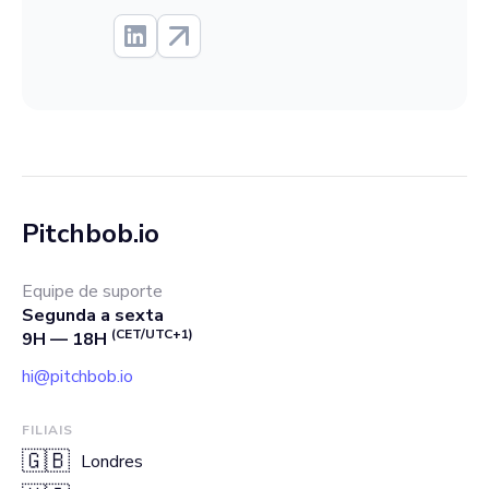
Pitchbob.io
Equipe de suporte
Segunda a sexta
(CET/UTC+1)
9H — 18H
hi@pitchbob.io
FILIAIS
🇬🇧
Londres