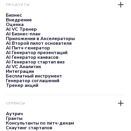
ПРОДУКТЫ
Бизнес
Внедрение
Оценка
AI VC Тренер
AI Бизнес-план
Приложения в Акселераторы
AI Второй пилот основателя
AI Питч-генератор
AI Генератор презентаций
AI Генератор канвасов
AI Генератор стартап виз
AI VC Аналитик
Интеграции
Бесплатный инструмент
Генератор соглашений
Трекер акций
СЕРВИСЫ
Аутрич
Гранты
Консультанты по питч-декам
Скаутинг стартапов