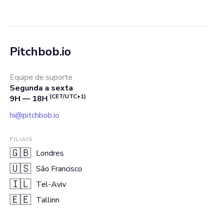
Pitchbob.io
Equipe de suporte
Segunda a sexta
(CET/UTC+1)
9H — 18H
hi@pitchbob.io
FILIAIS
🇬🇧
Londres
🇺🇸
São Francisco
🇮🇱
Tel-Aviv
🇪🇪
Tallinn