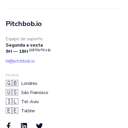
Pitchbob.io
Equipe de suporte
Segunda a sexta
(CET/UTC+1)
9H — 18H
hi@pitchbob.io
FILIAIS
🇬🇧
Londres
🇺🇸
São Francisco
🇮🇱
Tel-Aviv
🇪🇪
Tallinn