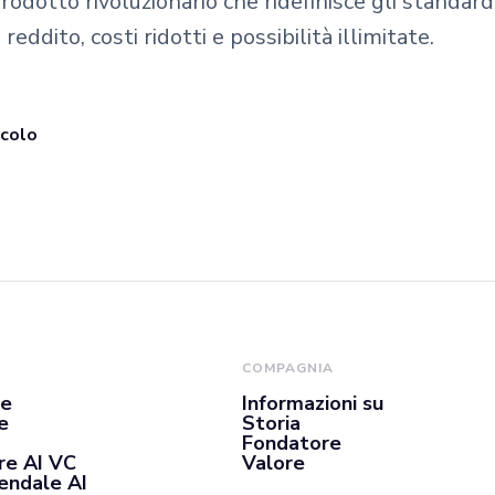
prodotto rivoluzionario che ridefinisce gli standard
 reddito, costi ridotti e possibilità illimitate.
icolo
COMPAGNIA
se
Informazioni su
e
Storia
Fondatore
re AI VC
Valore
iendale AI