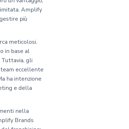
oro un vantaggio,
limitata. Amplify
gestire più
rca meticolosi.
o in base al
 Tuttavia, gli
n team eccellente
Ma ha intenzione
eting e della
amenti nella
Amplify Brands