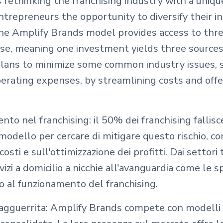
s rethinking the franchising industry with a uni
ntrepreneurs the opportunity to diversify their 
The Amplify Brands model provides access to thr
ise, meaning one investment yields three sources
lans to minimize some common industry issues, s
perating expenses, by streamlining costs and off
ento nel franchising: il 50% dei franchising falli
modello per cercare di mitigare questo rischio, c
 costi e sull'ottimizzazione dei profitti. Dai settori
ervizi a domicilio a nicchie all'avanguardia come le 
 al funzionamento del franchising.
 agguerrita: Amplify Brands compete con modelli 