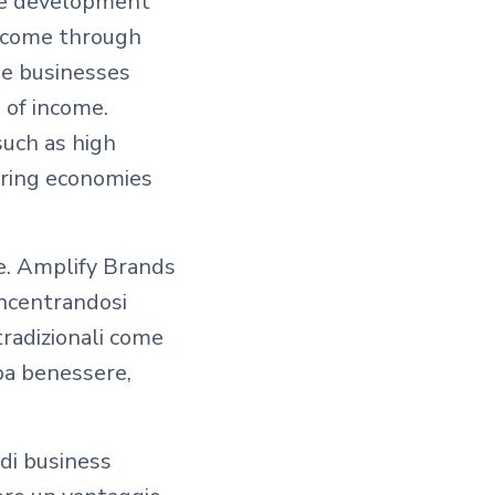
que development
income through
ee businesses
 of income.
uch as high
ering economies
sce. Amplify Brands
oncentrandosi
 tradizionali come
spa benessere,
di business