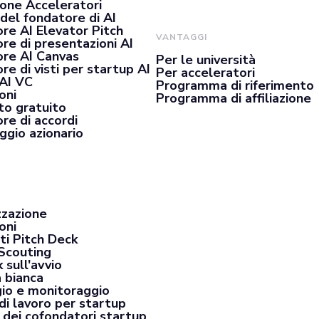
ione Acceleratori
del fondatore di AI
re AI Elevator Pitch
VANTAGGI
re di presentazioni AI
re AI Canvas
Per le università
e di visti per startup AI
Per acceleratori
 AI VC
Programma di riferimento
oni
Programma di affiliazione
o gratuito
re di accordi
ggio azionario
zzazione
oni
ti Pitch Deck
Scouting
 sull'avvio
a bianca
io e monitoraggio
di lavoro per startup
 dei cofondatori startup