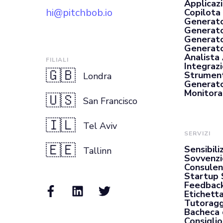
Applicaz
hi@pitchbob.io
Copilota 
Generato
Generato
Generato
Generator
Analista
FILIALI
Integrazi
🇬🇧
Strument
Londra
Generato
Monitora
🇺🇸
San Francisco
🇮🇱
Tel Aviv
SERVIZI
🇪🇪
Sensibili
Tallinn
Sovvenzi
Consulen
Startup 
Feedback
Etichett
Tutoragg
Bacheca 
Consiglio