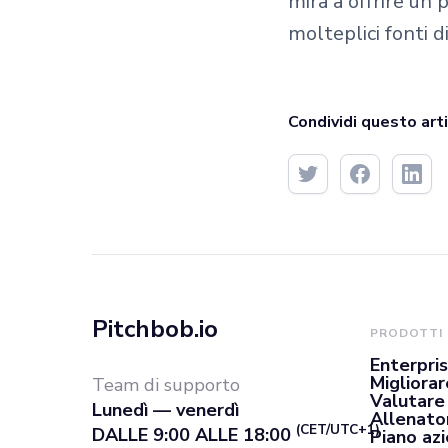
mira a offrire un 
molteplici fonti di
Condividi questo art
Pitchbob.io
PRODOTTI
Enterpri
Migliorar
Team di supporto
Valutare
Lunedì — venerdì
Allenato
(CET/UTC+1)
DALLE 9:00 ALLE 18:00
Piano az