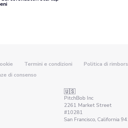
eni
cookie
Termini e condizioni
Politica di rimbor
nze di consenso
🇺🇸
PitchBob Inc
2261 Market Street
#10281
San Francisco, California 9