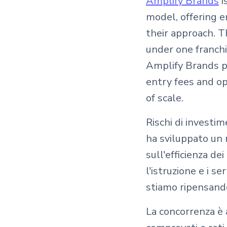
Amplify Brands
i
model, offering e
their approach. 
under one franch
Amplify Brands p
entry fees and o
of scale.
Rischi di investim
ha sviluppato un 
sull'efficienza dei
l'istruzione e i s
stiamo ripensando
La concorrenza è