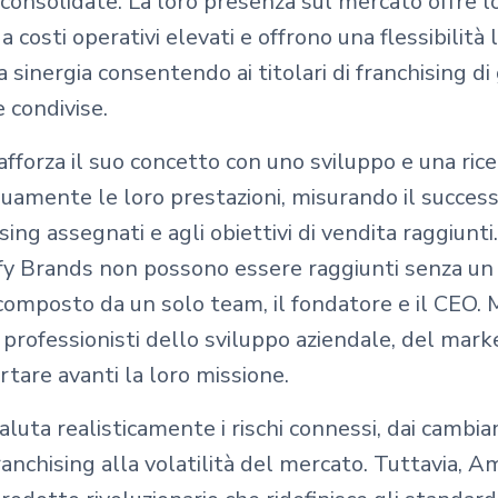
 consolidate. La loro presenza sul mercato offre l
 costi operativi elevati e offrono una flessibilità 
 sinergia consentendo ai titolari di franchising di 
 condivise.
fforza il suo concetto con uno sviluppo e una rice
uamente le loro prestazioni, misurando il success
ing assegnati e agli obiettivi di vendita raggiunti.
ify Brands non possono essere raggiunti senza u
omposto da un solo team, il fondatore e il CEO. 
 professionisti dello sviluppo aziendale, del mark
rtare avanti la loro missione.
luta realisticamente i rischi connessi, dai cambi
ranchising alla volatilità del mercato. Tuttavia, 