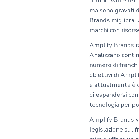
comprovati e reti
ma sono gravati da
Brands migliora la
marchi con risorse
Amplify Brands ra
Analizzano contin
numero di franchis
obiettivi di Ampl
e attualmente è c
di espandersi con
tecnologia per po
Amplify Brands va
legislazione sul f