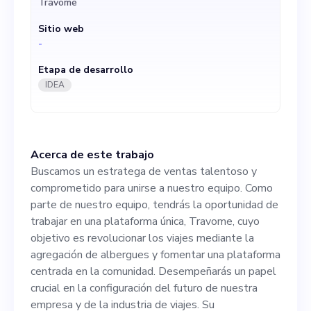
Travome
revolucionar los viajes
Sitio web
mediante la agregación de
-
albergues y fomentar una
Etapa de desarrollo
plataforma centrada en la
IDEA
comunidad. Desempeñarás
un papel crucial en la
Acerca de este trabajo
configuración del futuro de
Buscamos un estratega de ventas talentoso y
nuestra empresa y de la
comprometido para unirse a nuestro equipo. Como
parte de nuestro equipo, tendrás la oportunidad de
industria de viajes. Su
trabajar en una plataforma única, Travome, cuyo
responsabilidad principal
objetivo es revolucionar los viajes mediante la
agregación de albergues y fomentar una plataforma
consistirá en analizar y
centrada en la comunidad. Desempeñarás un papel
mejorar nuestras estrategias
crucial en la configuración del futuro de nuestra
empresa y de la industria de viajes. Su