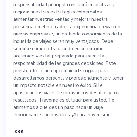
comerciales, aumentar
responsabilidad principal consistirá en analizar y
nuestras ventas y mejorar
mejorar nuestras estrategias comerciales,
aumentar nuestras ventas y mejorar nuestra
nuestra presencia en el
presencia en el mercado. La experiencia previa con
mercado. La experiencia
nuevas empresas y un profundo conocimiento de la
industria de viajes serán muy ventajosos. Debe
previa con nuevas empresas
sentirse cómodo trabajando en un entorno
y un profundo conocimiento
acelerado y estar preparado para asumir la
responsabilidad de las grandes decisiones. Este
de la industria de viajes
puesto ofrece una oportunidad sin igual para
serán muy ventajosos. Debe
desarrollarnos personal y profesionalmente y tener
un impacto notable en nuestro éxito. Si le
sentirse cómodo trabajando
apasionan los viajes, le motivan los desafíos y los
en un entorno acelerado y
resultados, Travome es el lugar para usted. Te
animamos a que des un paso hacia un viaje
estar preparado para asumir
emocionante con nosotros. ¡Aplica hoy mismo!
la responsabilidad de las
grandes decisiones. Este
Idea