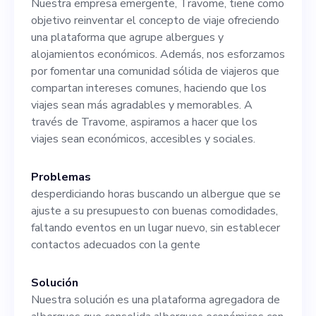
Nuestra empresa emergente, Travome, tiene como
puesto ofrece una
objetivo reinventar el concepto de viaje ofreciendo
oportunidad sin igual para
una plataforma que agrupe albergues y
alojamientos económicos. Además, nos esforzamos
desarrollarnos personal y
por fomentar una comunidad sólida de viajeros que
profesionalmente y tener un
compartan intereses comunes, haciendo que los
viajes sean más agradables y memorables. A
impacto notable en nuestro
través de Travome, aspiramos a hacer que los
éxito. Si le apasionan los
viajes sean económicos, accesibles y sociales.
viajes, le motivan los
Problemas
desafíos y los resultados,
desperdiciando horas buscando un albergue que se
ajuste a su presupuesto con buenas comodidades,
Travome es el lugar para
faltando eventos en un lugar nuevo, sin establecer
usted. Te animamos a que
contactos adecuados con la gente
des un paso hacia un viaje
Solución
emocionante con nosotros.
Nuestra solución es una plataforma agregadora de