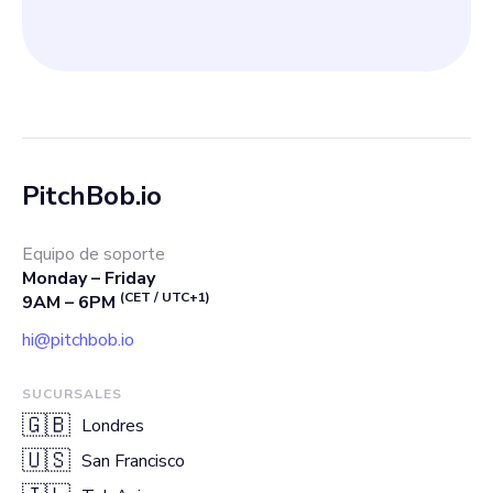
PitchBob.io
Equipo de soporte
Monday – Friday
(CET / UTC+1)
9AM – 6PM
hi@pitchbob.io
SUCURSALES
🇬🇧
Londres
🇺🇸
San Francisco