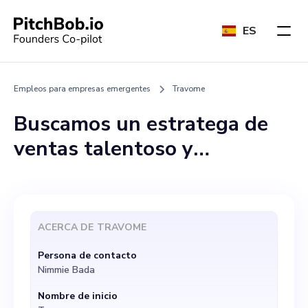
ES
Empleos para empresas emergentes
Travome
Buscamos un estratega de
ventas talentoso y
comprometido para unirse a
nuestro equipo. Como parte
de nuestro equipo, tendrás
ACERCA DE
TRAVOME
la oportunidad de trabajar
Persona de contacto
en una plataforma única,
Nimmie Bada
Travome, cuyo objetivo es
Nombre de inicio