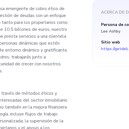
o para los propietar
esa emergente de cobro ético de
ACERCA DE
D
gestión de deudas con un enfoque
 Con un tamaño de m
o tanto para los propietarios como
Persona de c
e 10,5 billones de euros, nuestro
Lee Ashby
os, nuestro progreso
 presta servicios a una clientela
Sitio web
 personas dinámicas que estén
https://getdeli.
te entorno dinámico y gratificante.
MVP, que presta serv
es, trabajarás junto a
tunidad de crecer con nosotros.
sa con una solución 
s.
nas dinámicas que 
 través de métodos éticos y
nteresadas del sector inmobiliario
ntribuir a nuestro o
o también en la mejora financiera
ogía, incluye flujos de trabajo
co y gratificante. 
sonalizada, la supervisión de la
pietarios y el apoyo a los