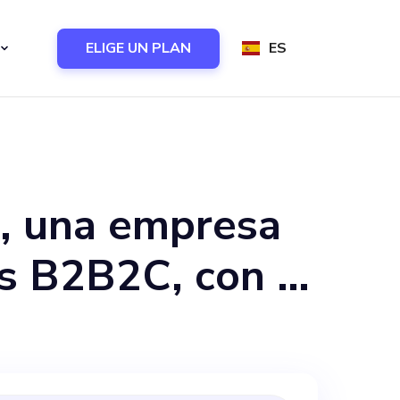
ELIGE UN PLAN
ES
i, una empresa
s B2B2C, con la
deudas con un
 bienestar