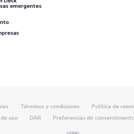
ch Deck
sas emergentes
ento
mpresas
kies
Términos y condiciones
Política de ree
 de uso
DAR
Preferencias de consentimient