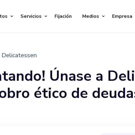
tos
Servicios
Fijación
Medios
Empresa
Delicatessen
atando! Únase a Del
obro ético de deuda
elar la gestión de 
gico que fomente el