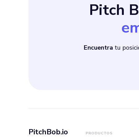
Pitch 
em
Encuentra
tu posici
PitchBob.io
PRODUCTOS