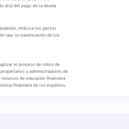
 sede en Londres, tr
más allá del pago de la deuda.
 con experiencia y t
audación, reduzca los gastos
 de caja, la maximización de los
crecer con nosotros.
.getdeli.co/career
gilizar el proceso de cobro de
 propietarios y administradores de
recursos de educación financiera
liencia financiera de los inquilinos.