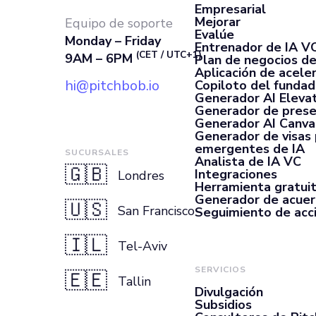
Empresarial
Mejorar
Equipo de soporte
Evalúe
Monday – Friday
Entrenador de IA V
(CET / UTC+1)
9AM – 6PM
Plan de negocios de
Aplicación de acele
hi@pitchbob.io
Copiloto del fundad
Generador AI Elevat
Generador de prese
Generador AI Canva
Generador de visas
emergentes de IA
SUCURSALES
Analista de IA VC
🇬🇧
Integraciones
Londres
Herramienta gratui
Generador de acue
🇺🇸
San Francisco
Seguimiento de acc
🇮🇱
Tel-Aviv
SERVICIOS
🇪🇪
Tallin
Divulgación
Subsidios