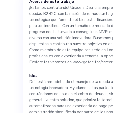
Acerca de este trabajo
financiero tant
¡Estamos contratando! Únase a Deli, una empr
deudas B2B2C, con la misión de remodelar la 
los inquilinos.
tecnológico que fomente el bienestar financier
para los inquilinos. Con un tamaño de mercado d
billones de eur
progreso nos ha llevado a conseguir un MVP, que
diversa con una solución innovadora. Buscamos
dispuestas a contribuir a nuestro objetivo en es
a conseguir un 
Como miembro de este equipo con sede en Londr
profesionales con experiencia y tendrás la opor
clientela diver
Explore las vacantes en www.getdeli.co/career
Buscamos perso
Idea
Deli está remodelando el manejo de la deuda a
tecnología innovadora. Ayudamos a las partes i
dispuestas a co
centrándonos no solo en el cobro de deudas, sin
general. Nuestra solución, que prioriza la tecnol
entorno dinámi
automatizados para una experiencia de pago per
administración simplificada por parte de los pro