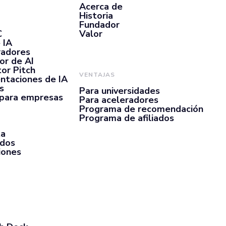
Acerca de
Historia
Fundador
C
Valor
 IA
radores
or de AI
or Pitch
VENTAJAS
ntaciones de IA
s
Para universidades
 para empresas
Para aceleradores
Programa de recomendación
Programa de afiliados
ta
rdos
iones