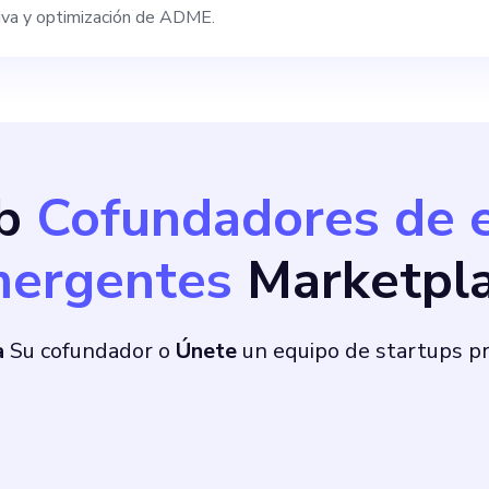
tiva y optimización de ADME.
cosistema colaborat
on pilares cruciales 
Newco. Esta podría ser su
ob
Cofundadores de 
oro para participar
ergentes
Marketpl
 repercuta en la at
igencia artificial pa
a
Su cofundador o
Únete
un equipo de startups 
o a un equipo inspir
ósito de alcanzar el éx