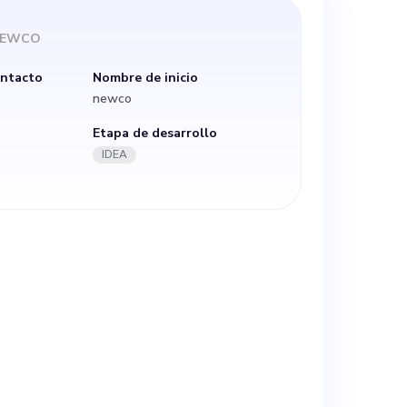
dicamentos a
NEWCO
debe tener una
ontacto
Nombre de inicio
newco
ificial,
Etapa de desarrollo
IDEA
a vida,
razgo
ntar
 de partes