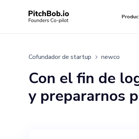
Produc
Cofundador de startup
newco
Con el fin de l
y prepararnos p
en Newco, busc
experimentado 