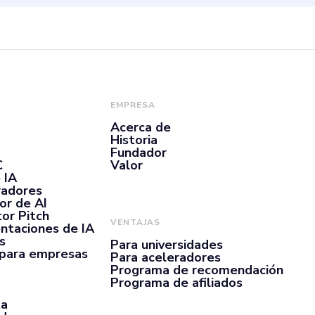
EMPRESA
Acerca de
Historia
Fundador
C
Valor
 IA
radores
or de AI
or Pitch
VENTAJAS
ntaciones de IA
s
Para universidades
 para empresas
Para aceleradores
Programa de recomendación
Programa de afiliados
ta