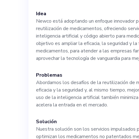
mercado incipie
Idea
Newco está adoptando un enfoque innovador pa
en el uso de te
reutilización de medicamentos, ofreciendo serv
inteligencia artificial y código abierto para m
inteligencia art
objetivo es ampliar la eficacia, la seguridad y l
medicamentos, para atender a las empresas far
aprovechar la tecnología de vanguardia para me
medicamentos n
Problemas
aumento masivo
Abordamos los desafíos de la reutilización de
eficacia y la seguridad y, al mismo tiempo, mejo
próximos cinco 
uso de la inteligencia artificial también minimiz
acelera la entrada en el mercado.
líder en nuestr
Solución
Nuestra solución son los servicios impulsados por
disciplinado del
optimizan los medicamentos no patentados me