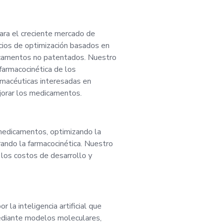
nte y de alto valor,
ra el creciente mercado de
cnologías impulsadas
icios de optimización basados en
edicamentos no patentados. Nuestro
ificial para mejorar l
a farmacocinética de los
macéuticas interesadas en
jorar los medicamentos.
o patentados. Anti
 de nuestros ingres
 medicamentos, optimizando la
rando la farmacocinética. Nuestro
años y aspiramos a 
a los costos de desarrollo y
o sector. Nuestro en
 la inteligencia artificial que
 desarrollo empresar
diante modelos moleculares,