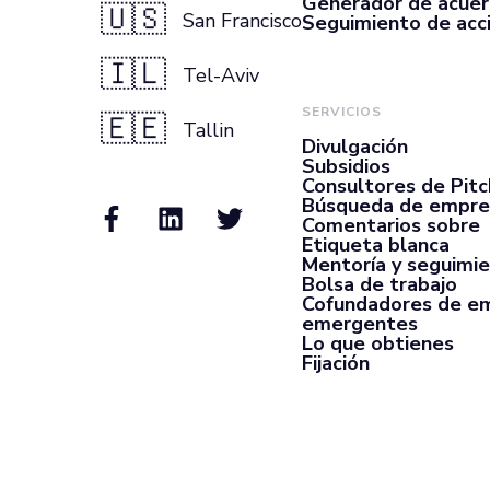
Generador de acue
🇺🇸
San Francisco
Seguimiento de acc
🇮🇱
Tel-Aviv
SERVICIOS
🇪🇪
Tallin
Divulgación
Subsidios
Consultores de Pit
Búsqueda de empre
Comentarios sobre
Etiqueta blanca
Mentoría y seguimi
Bolsa de trabajo
Cofundadores de e
emergentes
Lo que obtienes
Fijación