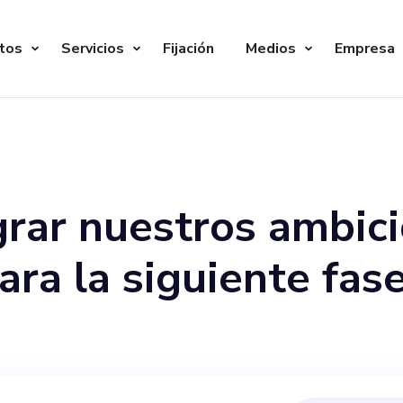
tos
Servicios
Fijación
Medios
Empresa
ograr nuestros ambic
ara la siguiente fas
amos un cofundador
que se una a nuestr