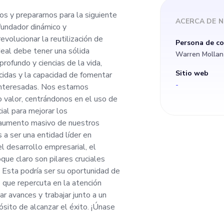
 reutilización de me
os y prepararnos para la siguiente
ACERCA DE
fundador dinámico y
 El candidato ideal 
volucionar la reutilización de
Persona de c
deal debe tener una sólida
Warren Mollan
a en inteligencia art
 profundo y ciencias de la vida,
Sitio web
cidas y la capacidad de fomentar
-
interesadas. Nos estamos
undo y ciencias de l
o valor, centrándonos en el uso de
cial para mejorar los
habilidades de lide
aumento masivo de nuestros
 a ser una entidad líder en
l desarrollo empresarial, el
a capacidad de fome
que claro son pilares cruciales
 Esta podría ser su oportunidad de
tre una amplia gama
 que repercuta en la atención
ear avances y trabajar junto a un
ósito de alcanzar el éxito. ¡Únase