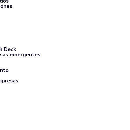
rdos
iones
ch Deck
sas emergentes
ento
mpresas