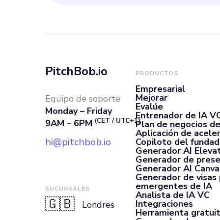
a nosotros hoy
PitchBob.io
PRODUCTOS
Empresarial
Mejorar
Equipo de soporte
Evalúe
Monday – Friday
Entrenador de IA V
(CET / UTC+1)
9AM – 6PM
Plan de negocios de
Aplicación de acele
hi@pitchbob.io
Copiloto del fundad
Generador AI Elevat
Generador de prese
Generador AI Canva
Generador de visas
emergentes de IA
SUCURSALES
Analista de IA VC
🇬🇧
Integraciones
Londres
Herramienta gratui