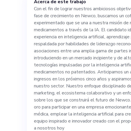
Acerca de este trabajo
revolucionar la
Con el fin de lograr nuestros ambiciosos objetiv
fase de crecimiento en Newco, buscamos un co
través de la IA.
experimentado que se una a nuestra misión de re
medicamentos a través de la IA. El candidato i
sólida experienci
experiencia en inteligencia artificial, aprendizaje
respaldada por habilidades de liderazgo recono
asociaciones entre una amplia gama de partes 
aprendizaje prof
introduciendo en un mercado incipiente y de alt
tecnologías impulsadas por la inteligencia artifi
respaldada por 
medicamentos no patentados. Anticipamos un 
ingresos en los próximos cinco años y aspiramos
nuestro sector. Nuestro enfoque disciplinado de
reconocidas y l
marketing, el ecosistema colaborativo y un enfo
sobre los que se construirá el futuro de Newco.
asociaciones en
oro para participar en una empresa emocionante
médica, emplear la inteligencia artificial para cr
interesadas. Nos estamos introduciendo en un
equipo inspirado e innovador creado con el prop
a nosotros hoy