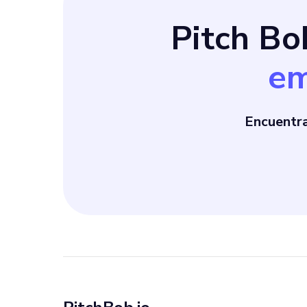
Pitch B
em
Encuentr