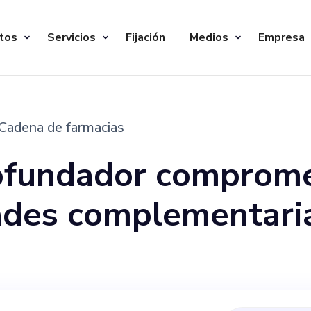
tos
Servicios
Fijación
Medios
Empresa
Cadena de farmacias
ofundador comprome
ades complementari
iblemente con exper
ercio electrónico o