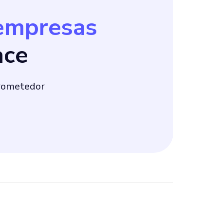
empresas
ace
prometedor