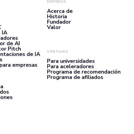
EMPRESA
Acerca de
Historia
Fundador
C
Valor
 IA
radores
or de AI
or Pitch
VENTAJAS
ntaciones de IA
s
Para universidades
 para empresas
Para aceleradores
Programa de recomendación
Programa de afiliados
ta
rdos
iones