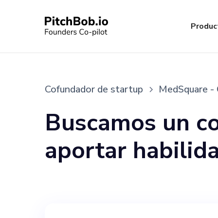
Produc
Cofundador de startup
MedSquare - 
Buscamos un c
aportar habilid
startup. Prefer
tecnología, com