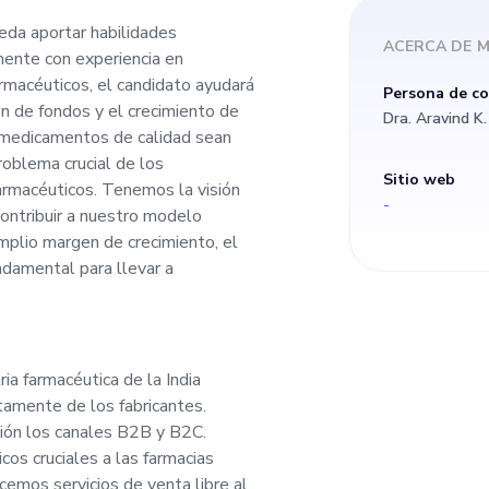
el candidato ayudará
da aportar habilidades
ACERCA DE
M
mente con experiencia en
égica, la recaudació
rmacéuticos, el candidato ayudará
Persona de c
ión de fondos y el crecimiento de
Dra. Aravind K.
 MedSquare. Nuestro
 medicamentos de calidad sean
roblema crucial de los
Sitio web
armacéuticos. Tenemos la visión
medicamentos de cal
-
contribuir a nuestro modelo
mplio margen de crecimiento, el
oda la India, aborda
damental para llevar a
edicamentos falsific
a farmacéutica de la India
ticos. Tenemos la v
tamente de los fabricantes.
ión los canales B2B y B2C.
 compartir esta misi
os cruciales a las farmacias
cemos servicios de venta libre al