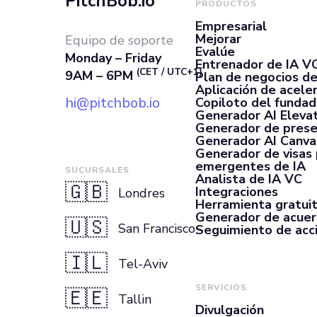
PitchBob.io
PRODUCTOS
Empresarial
Mejorar
Equipo de soporte
Evalúe
Monday – Friday
Entrenador de IA V
(CET / UTC+1)
9AM – 6PM
Plan de negocios de
Aplicación de acele
hi@pitchbob.io
Copiloto del fundad
Generador AI Elevat
Generador de prese
Generador AI Canva
Generador de visas
emergentes de IA
SUCURSALES
Analista de IA VC
🇬🇧
Integraciones
Londres
Herramienta gratui
Generador de acue
🇺🇸
San Francisco
Seguimiento de acc
🇮🇱
Tel-Aviv
SERVICIOS
🇪🇪
Tallin
Divulgación