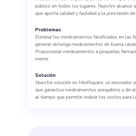
a nuestro mode
público en todos los lugares. Nuestro alcance 
que aporta calidad y facilidad a la prestación de 
responsable. C
Problemas
Eliminar los medicamentos falsificados en las f
crecimiento, el
general obtenga medicamentos de buena calidad
Proporcionar medicamentos a pequeñas farmaci
un papel funda
menor
nuevas cotas.
Solución
Nuestra solución es MedSquare, un innovador s
que garantiza medicamentos asequibles y de al
al tiempo que permite reducir los costos para l