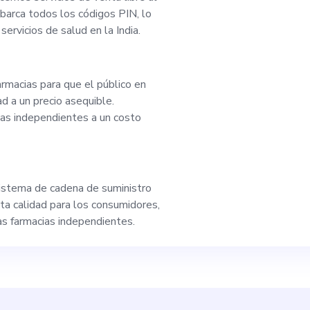
lo empresarial soci
abarca todos los códigos PIN, lo
servicios de salud en la India.
on un amplio margen
armacias para que el público en
 potencial cofunda
 a un precio asequible.
as independientes a un costo
mental para llevar 
istema de cadena de suministro
ta calidad para los consumidores,
as farmacias independientes.