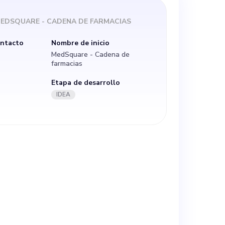
 a impulsar la
EDSQUARE - CADENA DE FARMACIAS
n de fondos y el
ontacto
Nombre de inicio
MedSquare - Cadena de
 objetivo es
farmacias
Etapa de desarrollo
idad sean más
IDEA
ndo el problema
ados y los altos
isión de un
ón y contribuir