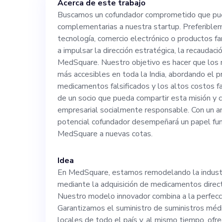
Acerca de este trabajo
farmacéuticos, 
Buscamos un cofundador comprometido que pue
complementarias a nuestra startup. Preferible
dirección estrat
tecnología, comercio electrónico o productos fa
a impulsar la dirección estratégica, la recaudac
crecimiento de
MedSquare. Nuestro objetivo es hacer que los
más accesibles en toda la India, abordando el p
medicamentos falsificados y los altos costos f
hacer que los 
de un socio que pueda compartir esta misión y 
empresarial socialmente responsable. Con un a
accesibles en t
potencial cofundador desempeñará un papel fun
MedSquare a nuevas cotas.
crucial de los m
Idea
En MedSquare, estamos remodelando la industri
costos farmacéu
mediante la adquisición de medicamentos direc
Nuestro modelo innovador combina a la perfecc
socio que pueda
Garantizamos el suministro de suministros médic
locales de todo el país y, al mismo tiempo, ofre