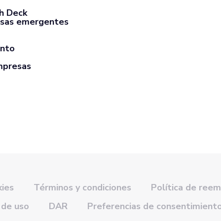
ch Deck
sas emergentes
ento
mpresas
kies
Términos y condiciones
Política de ree
 de uso
DAR
Preferencias de consentimient