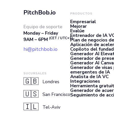
pacientes, y»
PitchBob.io
PRODUCTOS
Empresarial
Mejorar
Equipo de soporte
Evalúe
Monday – Friday
Entrenador de IA V
(CET / UTC+1)
9AM – 6PM
Plan de negocios de
Aplicación de acele
hi@pitchbob.io
Copiloto del fundad
Generador AI Elevat
Generador de prese
Generador AI Canva
Generador de visas
emergentes de IA
SUCURSALES
Analista de IA VC
🇬🇧
Integraciones
Londres
Herramienta gratui
Generador de acue
🇺🇸
San Francisco
Seguimiento de acc
🇮🇱
Tel-Aviv