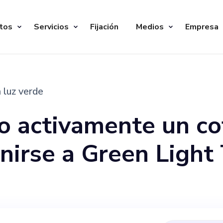
tos
Servicios
Fijación
Medios
Empresa
 luz verde
o activamente un c
nirse a Green Light 
nte que tiene como
 atención médica mu