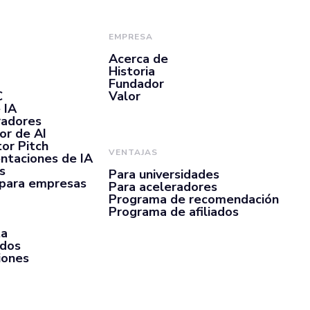
EMPRESA
Acerca de
Historia
Fundador
C
Valor
 IA
radores
or de AI
or Pitch
VENTAJAS
ntaciones de IA
s
Para universidades
 para empresas
Para aceleradores
Programa de recomendación
Programa de afiliados
ta
rdos
iones