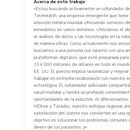
Acerca de este trabajo
servicios de te
«Estoy buscando activamente un cofundador din
Telehealth, una empresa emergente que tiene c
en varios domin
atención médica mundial ofreciendo servicios de
inmediatos en varios dominios. Utilizamos el diag
inteligencia arti
el análisis de datos y las tecnologías en la nub
de manera eficaz. Como actualmente nos encon
buscamos a una persona con talento con una amp
tecnologías en 
plataformas digitales, que esté preparada para
114 000 millones de dólares en todo el mundo
soluciones de 
EE. UU. El puesto implica racionalizar y mejorar
trabajar en estrecha colaboración con nuestro equ
estratégica. El cofundador adecuado compartirá
nos encontramo
salud mundial y tendrá un profundo conocimient
oportunidades de la industria. Al diferenciarn
una persona con
MDlive y Teladoc, nuestro enfoque regional ún
satisfacción del cliente nos convierten en una 
experiencia en 
objetivo es solucionar los problemas comunes d
dinero de los pacientes, y»