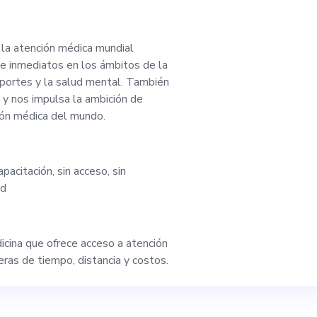
ada para abrirse pa
 la atención médica mundial
000 millones de dó
 e inmediatos en los ámbitos de la
deportes y la salud mental. También
millones de dólares
a y nos impulsa la ambición de
ción médica del mundo.
racionalizar y mejor
pacitación, sin acceso, sin
itales, trabajar en e
ad
n nuestro equipo y c
cina que ofrece acceso a atención
stratégica. El cofun
eras de tiempo, distancia y costos.
tra misión de potenc