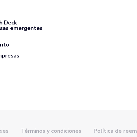
ch Deck
sas emergentes
ento
mpresas
kies
Términos y condiciones
Política de ree