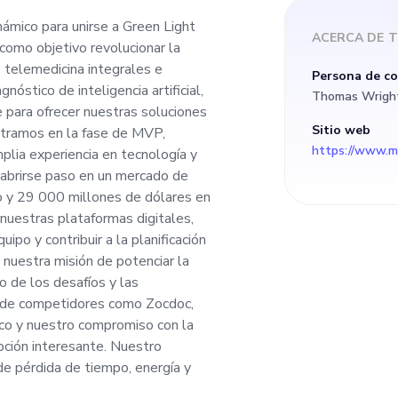
lemedicina integrale
ámico para unirse a Green Light
ACERCA DE
T
omo objetivo revolucionar la
ios. Utilizamos el d
 telemedicina integrales e
Persona de c
nóstico de inteligencia artificial,
Thomas Wrigh
ficial, el análisis de
e para ofrecer nuestras soluciones
Sitio web
tramos en la fase de MVP,
lia experiencia en tecnología y
la nube para ofrecer
 abrirse paso en un mercado de
 y 29 000 millones de dólares en
manera eficaz. Como
 nuestras plataformas digitales,
ipo y contribuir a la planificación
 nuestra misión de potenciar la
s en la fase de MVP
o de los desafíos y las
os de competidores como Zocdoc,
 talento con una am
ico y nuestro compromiso con la
opción interesante. Nuestro
tecnología y platafo
e pérdida de tiempo, energía y