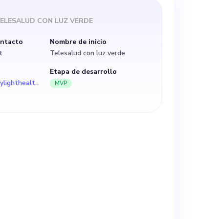
s e inmediatos
ELESALUD CON LUZ VERDE
iagnóstico de
ontacto
Nombre de inicio
t
Telesalud con luz verde
 datos y las
Etapa de desarrollo
https://www.mylighthealth.com/
MVP
 nuestras
 actualmente
, buscamos a
plia
rmas digitales,