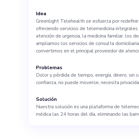
que esté prepar
Idea
Greenlight Telehealth se esfuerza por redefinir
mercado de 114 
ofreciendo servicios de telemedicina integrales
atención de urgencia, la medicina familiar, los 
mundo y 29 000 
ampliamos los servicios de consulta domiciliari
convertirnos en el principal proveedor de aten
puesto implica 
Problemas
Dolor y pérdida de tiempo, energía, dinero, sin ca
plataformas dig
confianza, no puede moverse, necesita privacid
colaboración co
Solución
Nuestra solución es una plataforma de telemedi
planificación e
médica las 24 horas del día, eliminando las barr
compartirá nues