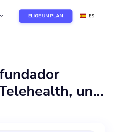
ELIGE UN PLAN
ES
ofundador
Telehealth, una
 objetivo
ndial ofreciendo