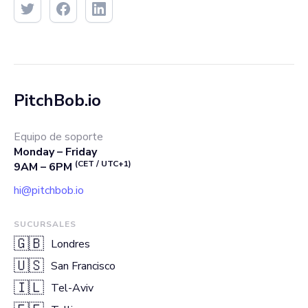
PitchBob.io
Equipo de soporte
Monday – Friday
(CET / UTC+1)
9AM – 6PM
hi@pitchbob.io
SUCURSALES
🇬🇧
Londres
🇺🇸
San Francisco
🇮🇱
Tel-Aviv