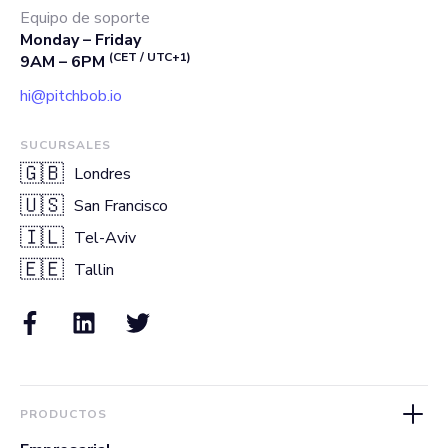
Equipo de soporte
Monday – Friday
(CET / UTC+1)
9AM – 6PM
hi@pitchbob.io
SUCURSALES
🇬🇧
Londres
🇺🇸
San Francisco
🇮🇱
Tel-Aviv
🇪🇪
Tallin
PRODUCTOS