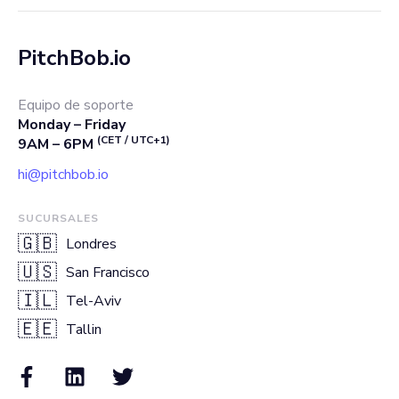
PitchBob.io
Equipo de soporte
Monday – Friday
(CET / UTC+1)
9AM – 6PM
hi@pitchbob.io
SUCURSALES
🇬🇧
Londres
🇺🇸
San Francisco
🇮🇱
Tel-Aviv
🇪🇪
Tallin