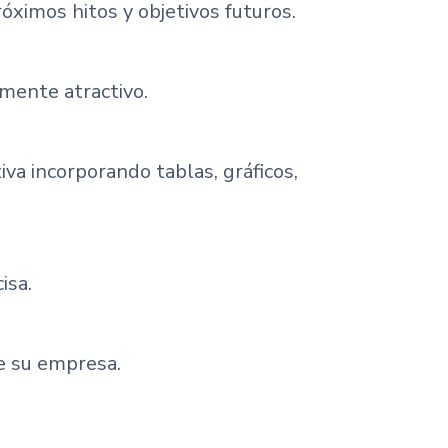
ximos hitos y objetivos futuros.
mente atractivo.
iva incorporando tablas, gráficos,
isa.
de su empresa.