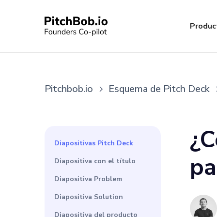
Produc
Pitchbob.io
Esquema de Pitch Deck
¿C
Diapositivas Pitch Deck
pa
Diapositiva con el título
Diapositiva Problem
Diapositiva Solution
Diapositiva del producto