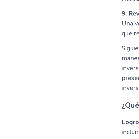
9. Rev
Una ve
que re
Siguie
manera
invers
presen
invers
¿Qué
Logro
inclui