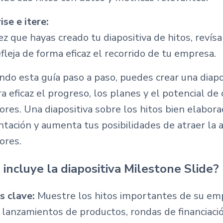
ise e itere:
z que hayas creado tu diapositiva de hitos, reví
fleja de forma eficaz el recorrido de tu empresa.
ndo esta guía paso a paso, puedes crear una diap
 eficaz el progreso, los planes y el potencial de
ores. Una diapositiva sobre los hitos bien elabor
tación y aumenta tus posibilidades de atraer la 
ores.
 incluye la diapositiva Milestone Slide?
s clave:
Muestre los hitos importantes de su emp
r lanzamientos de productos, rondas de financiació