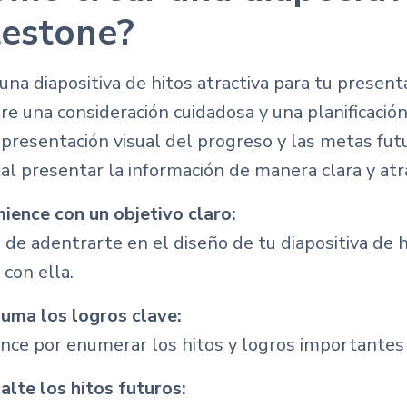
lestone?
una diapositiva de hitos atractiva para tu presen
re una consideración cuidadosa y una planificación
presentación visual del progreso y las metas fut
al presentar la información de manera clara y atra
ience con un objetivo claro:
de adentrarte en el diseño de tu diapositiva de hi
 con ella.
suma los logros clave:
nce por enumerar los hitos y logros importantes
alte los hitos futuros: