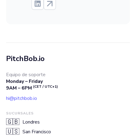
PitchBob.io
Equipo de soporte
Monday – Friday
(CET / UTC+1)
9AM – 6PM
hi@pitchbob.io
SUCURSALES
🇬🇧
Londres
🇺🇸
San Francisco