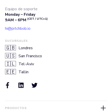
Equipo de soporte
Monday – Friday
(CET / UTC+1)
9AM – 6PM
hi@pitchbob.io
SUCURSALES
🇬🇧
Londres
🇺🇸
San Francisco
🇮🇱
Tel-Aviv
🇪🇪
Tallin
PRODUCTOS