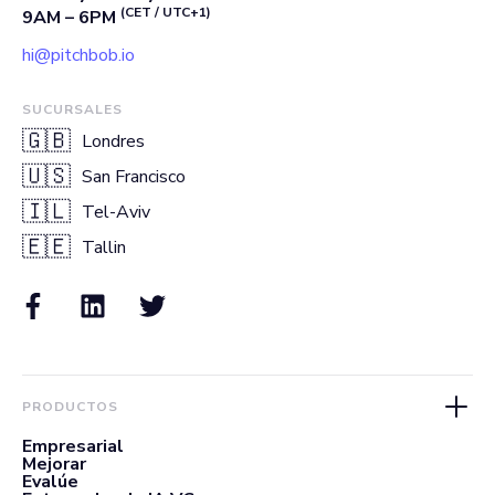
(CET / UTC+1)
9AM – 6PM
hi@pitchbob.io
SUCURSALES
🇬🇧
Londres
🇺🇸
San Francisco
🇮🇱
Tel-Aviv
🇪🇪
Tallin
PRODUCTOS
Empresarial
Mejorar
Evalúe