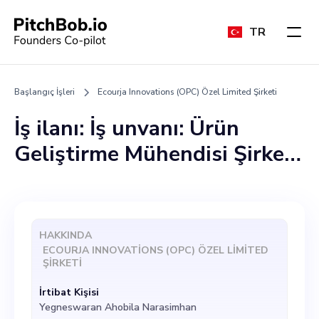
TR
Başlangıç İşleri
Ecourja Innovations (OPC) Özel Limited Şirketi
İş ilanı: İş unvanı: Ürün
Geliştirme Mühendisi Şirket:
Ecourja Innovations (OPC)
Özel Limited Şirketi
Hakkımızda: Ecourja
HAKKINDA
Innovations (OPC) Private
ECOURJA INNOVATIONS (OPC) ÖZEL LIMITED
ŞIRKETI
Limited, yenilenebilir
İrtibat Kişisi
enerjinin yenilikçi
Yegneswaran Ahobila Narasimhan