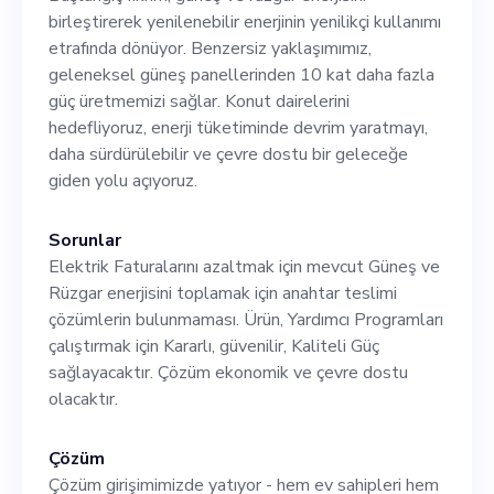
sorumlulukları: 1.
birleştirerek yenilenebilir enerjinin yenilikçi kullanımı
etrafında dönüyor. Benzersiz yaklaşımımız,
Ürünümüzün verimliliğini ve
geleneksel güneş panellerinden 10 kat daha fazla
kapasitesini artırmak için
güç üretmemizi sağlar. Konut dairelerini
hedefliyoruz, enerji tüketiminde devrim yaratmayı,
stratejiler araştırın ve
daha sürdürülebilir ve çevre dostu bir geleceğe
geliştirin. 2. Stratejik
giden yolu açıyoruz.
planları yürütmek için diğer
Sorunlar
ekip üyeleriyle koordine
Elektrik Faturalarını azaltmak için mevcut Güneş ve
Rüzgar enerjisini toplamak için anahtar teslimi
edin. 3. Potansiyel satıcılar
çözümlerin bulunmaması. Ürün, Yardımcı Programları
ve tedarikçilerle iletişim
çalıştırmak için Kararlı, güvenilir, Kaliteli Güç
sağlayacaktır. Çözüm ekonomik ve çevre dostu
kurun. 4. En son mühendislik
olacaktır.
gelişmelerinden haberdar
olmak için devam eden
Çözüm
Çözüm girişimimizde yatıyor - hem ev sahipleri hem