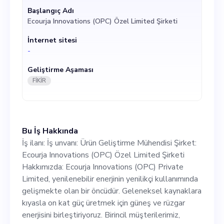
kullanımında gelişmekte
Başlangıç Adı
Ecourja Innovations (OPC) Özel Limited Şirketi
olan bir öncüdür. Geleneksel
İnternet sitesi
kaynaklara kıyasla on kat
-
güç üretmek için güneş ve
Geliştirme Aşaması
rüzgar enerjisini
FİKİR
birleştiriyoruz. Birincil
müşterilerimiz,
Bu İş Hakkında
sürdürülebilir, yüksek verimli
İş ilanı: İş unvanı: Ürün Geliştirme Mühendisi Şirket:
enerji çözümleri arayan
Ecourja Innovations (OPC) Özel Limited Şirketi
Hakkımızda: Ecourja Innovations (OPC) Private
konut apartman sahipleridir.
Limited, yenilenebilir enerjinin yenilikçi kullanımında
İş tanımı: Yenilenebilir
gelişmekte olan bir öncüdür. Geleneksel kaynaklara
kıyasla on kat güç üretmek için güneş ve rüzgar
enerjiden yararlanma
enerjisini birleştiriyoruz. Birincil müşterilerimiz,