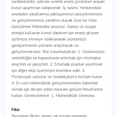
yaklaşımımızı
sürdürülebilir, yüksek verimli enerji çözümleri arayan
konut apartman sahipleridir. İş tanımı: Yenilenebilir
iyileştirmemize ve
enerjiden yararlanma yaklaşımımızı iyileştirmemize
geliştirmemize yardımcı
ve geliştirmemize yardımcı olacak özel bir Ürün
Geliştirme Mühendisi arıyoruz. Güneş ve rüzgar
olacak özel bir Ürün
enerjisi kullanan konut daireleri için enerji çıktısını
Geliştirme Mühendisi
optimize etmeye odaklanarak ürünümüzü
genişletmenin yollarını araştıracak ve
arıyoruz. Güneş ve rüzgar
geliştireceksiniz. Rol sorumlulukları: 1. Ürünümüzün
enerjisi kullanan konut
verimliliğini ve kapasitesini artırmak için stratejiler
araştırın ve geliştirin. 2. Stratejik planları yürütmek
daireleri için enerji çıktısını
için diğer ekip üyeleriyle koordine edin. 3.
optimize etmeye
Potansiyel satıcılar ve tedarikçilerle iletişim kurun.
4. En son mühendislik gelişmelerinden haberdar
odaklanarak ürünümüzü
olmak için devam eden mesleki gelişim fırsatlarına
genişletmenin yollarını
katılın. Gereksinimler: 1. Mühendislik Derecesi
araştıracak ve
Fikir
geliştireceksiniz. Rol
Başlangıç fikrim, güneş ve rüzgar enerjisini