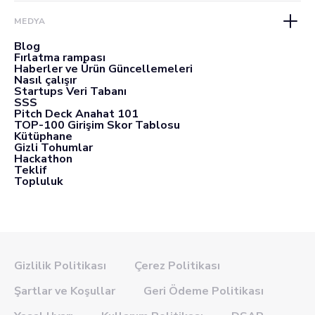
MEDYA
Blog
Fırlatma rampası
Haberler ve Ürün Güncellemeleri
Nasıl çalışır
Startups Veri Tabanı
SSS
Pitch Deck Anahat 101
TOP-100 Girişim Skor Tablosu
Kütüphane
Gizli Tohumlar
Hackathon
Teklif
Topluluk
Gizlilik Politikası
Çerez Politikası
Şartlar ve Koşullar
Geri Ödeme Politikası