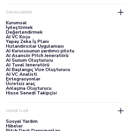
ÜRÜNLERIMIZ
Kurumsal
İyileştirmek
Değerlendirmek
AI VC Koçu
Yapay Zeka İş Planı
Hızlandırıcılar Uygulaması
AI Kurucusunun yardımcı pilotu
AI Asansör Pitch Jeneratörü
AI Sunum Oluşturucu
AI Tuval Jeneratörü
AI Başlangıç Vize Oluşturucu
AI VC Analisti
Entegrasyonlar
Ücretsiz araç
Anlaşma Oluşturucu
Hisse Senedi Takipçisi
HİZMETLER
Sosyal Yardım
Hibeler
Pitch Deck Danışmanları