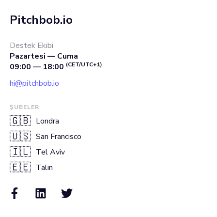
Pitchbob.io
Destek Ekibi
Pazartesi — Cuma
(CET/UTC+1)
09:00 — 18:00
hi@pitchbob.io
ŞUBELER
🇬🇧
Londra
🇺🇸
San Francisco
🇮🇱
Tel Aviv
🇪🇪
Talin