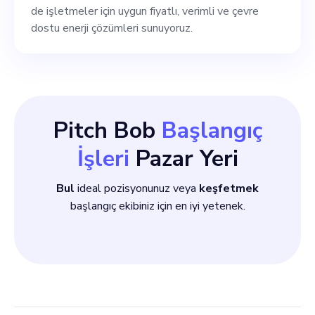
mesleki gelişim fırsatlarına
de işletmeler için uygun fiyatlı, verimli ve çevre
katılın. Gereksinimler: 1.
dostu enerji çözümleri sunuyoruz.
Mühendislik Derecesi
Pitch Bob
Başlangıç
İşleri
Pazar Yeri
Bul
ideal pozisyonunuz veya
keşfetmek
başlangıç ekibiniz için en iyi yetenek.