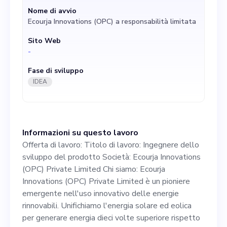
innovativo delle energie
Nome di avvio
Ecourja Innovations (OPC) a responsabilità limitata
rinnovabili. Unifichiamo
Sito Web
l'energia solare ed eolica per
-
generare energia dieci volte
Fase di sviluppo
superiore rispetto alle fonti
IDEA
tradizionali. I nostri clienti
principali sono i proprietari
Informazioni su questo lavoro
di appartamenti residenziali
Offerta di lavoro: Titolo di lavoro: Ingegnere dello
che cercano soluzioni
sviluppo del prodotto Società: Ecourja Innovations
(OPC) Private Limited Chi siamo: Ecourja
energetiche sostenibili e ad
Innovations (OPC) Private Limited è un pioniere
alta efficienza. Descrizione
emergente nell'uso innovativo delle energie
rinnovabili. Unifichiamo l'energia solare ed eolica
del lavoro: Stiamo cercando
per generare energia dieci volte superiore rispetto