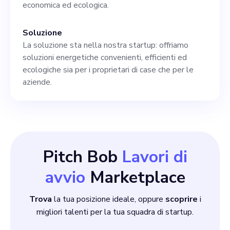
professionale per tenerti
economica ed ecologica.
aggiornato sugli ultimi
Soluzione
sviluppi ingegneristici.
La soluzione sta nella nostra startup: offriamo
Requisiti: 1. Laurea in
soluzioni energetiche convenienti, efficienti ed
ecologiche sia per i proprietari di case che per le
Ingegneria
aziende.
Pitch Bob
Lavori di
avvio
Marketplace
Trova
la tua posizione ideale, oppure
scoprire
i
migliori talenti per la tua squadra di startup.