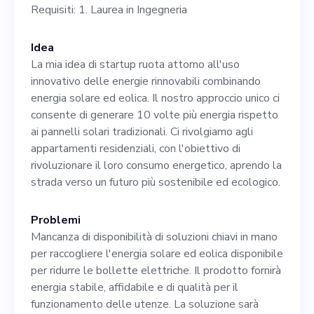
Requisiti: 1. Laurea in Ingegneria
ed eolica. Responsabilità del
ruolo: 1. Ricerca e sviluppo
Idea
di strategie per aumentare
La mia idea di startup ruota attorno all'uso
innovativo delle energie rinnovabili combinando
l'efficienza e la capacità del
energia solare ed eolica. Il nostro approccio unico ci
nostro prodotto. 2.
consente di generare 10 volte più energia rispetto
ai pannelli solari tradizionali. Ci rivolgiamo agli
Coordinarsi con gli altri
appartamenti residenziali, con l'obiettivo di
membri del team per
rivoluzionare il loro consumo energetico, aprendo la
strada verso un futuro più sostenibile ed ecologico.
eseguire piani strategici. 3.
Comunica con potenziali
Problemi
Mancanza di disponibilità di soluzioni chiavi in mano
venditori e fornitori. 4.
per raccogliere l'energia solare ed eolica disponibile
Partecipa alle continue
per ridurre le bollette elettriche. Il prodotto fornirà
energia stabile, affidabile e di qualità per il
opportunità di sviluppo
funzionamento delle utenze. La soluzione sarà