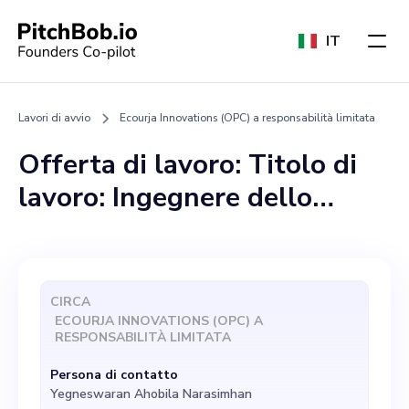
IT
Lavori di avvio
Ecourja Innovations (OPC) a responsabilità limitata
Offerta di lavoro: Titolo di
lavoro: Ingegnere dello
sviluppo del prodotto
Società: Ecourja Innovations
(OPC) Private Limited Chi
CIRCA
siamo: Ecourja Innovations
ECOURJA INNOVATIONS (OPC) A
RESPONSABILITÀ LIMITATA
(OPC) Private Limited è un
Persona di contatto
pioniere emergente nell'uso
Yegneswaran Ahobila Narasimhan