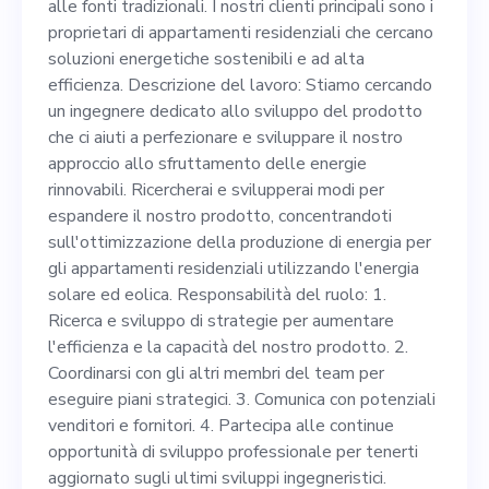
un ingegnere dedicato allo
alle fonti tradizionali. I nostri clienti principali sono i
proprietari di appartamenti residenziali che cercano
sviluppo del prodotto che ci
soluzioni energetiche sostenibili e ad alta
aiuti a perfezionare e
efficienza. Descrizione del lavoro: Stiamo cercando
un ingegnere dedicato allo sviluppo del prodotto
sviluppare il nostro
che ci aiuti a perfezionare e sviluppare il nostro
approccio allo sfruttamento
approccio allo sfruttamento delle energie
rinnovabili. Ricercherai e svilupperai modi per
delle energie rinnovabili.
espandere il nostro prodotto, concentrandoti
Ricercherai e svilupperai
sull'ottimizzazione della produzione di energia per
gli appartamenti residenziali utilizzando l'energia
modi per espandere il nostro
solare ed eolica. Responsabilità del ruolo: 1.
prodotto, concentrandoti
Ricerca e sviluppo di strategie per aumentare
l'efficienza e la capacità del nostro prodotto. 2.
sull'ottimizzazione della
Coordinarsi con gli altri membri del team per
produzione di energia per gli
eseguire piani strategici. 3. Comunica con potenziali
venditori e fornitori. 4. Partecipa alle continue
appartamenti residenziali
opportunità di sviluppo professionale per tenerti
utilizzando l'energia solare
aggiornato sugli ultimi sviluppi ingegneristici.