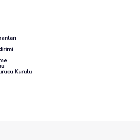
anları
dirimi
eme
su
urucu Kurulu