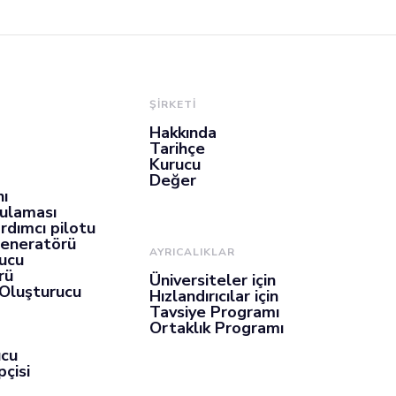
ŞİRKETİ
Hakkında
Tarihçe
Kurucu
Değer
nı
gulaması
rdımcı pilotu
Jeneratörü
AYRICALIKLAR
ucu
rü
Üniversiteler için
 Oluşturucu
Hızlandırıcılar için
Tavsiye Programı
Ortaklık Programı
ucu
çisi