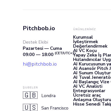
Pitchbob.io
ÜRÜNLERIMIZ
Kurumsal
İyileştirmek
Destek Ekibi
Değerlendirmek
Pazartesi — Cuma
AI VC Koçu
(CET/UTC+1)
09:00 — 18:00
Yapay Zeka İş Pla
Hızlandırıcılar Uy
hi@pitchbob.io
AI Kurucusunun ya
AI Asansör Pitch 
AI Sunum Oluştur
AI Tuval Jeneratö
AI Başlangıç Vize
AI VC Analisti
ŞUBELER
Entegrasyonlar
🇬🇧
Ücretsiz araç
Londra
Anlaşma Oluştur
Hisse Senedi Takip
🇺🇸
San Francisco