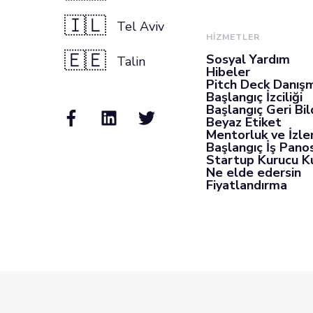
🇮🇱
Tel Aviv
HİZMETLER
🇪🇪
Sosyal Yardım
Talin
Hibeler
Pitch Deck Danışm
Başlangıç İzciliği
Başlangıç Geri Bil
Beyaz Etiket
Mentorluk ve İzl
Başlangıç İş Pano
Startup Kurucu K
Ne elde edersin
Fiyatlandırma