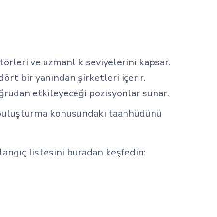
ktörleri ve uzmanlık seviyelerini kapsar.
ört bir yanından şirketleri içerir.
oğrudan etkileyeceği pozisyonlar sunar.
rla buluşturma konusundaki taahhüdünü
angıç listesini buradan keşfedin: